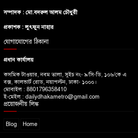
প্রীতির সাথে প্রেম নয় ছিল গভীর
সম্পাদক : মো.বদরুল আলম চৌধুরী
বন্ধুত্ব : ব্রেট লি
প্রকাশক : লুৎফুন নাহার
জুলাই সনদ ও জুলাই যোদ্ধা সংবর্ধনা
অনুষ্ঠানে বিশৃঙ্খলায় ক্ষুদ্ধ ভারপ্রাপ্ত
যোগাযোগের ঠিকানা
রাষ্ট্রপতি
প্রধান কার্যালয়
কসমিক টাওয়ার, নবম তালা, সুইচ নং- ৯/সি-ডি, ১০৬/কে এ
বক্স, কালভার্ট রোড, নয়াপল্টন, ঢাকা- ১০০০।
মোবাইল : 8801796358410
ই-মেইল : dailydhakametro@gmail.com
প্রয়োজনীয় লিঙ্ক
Blog
Home