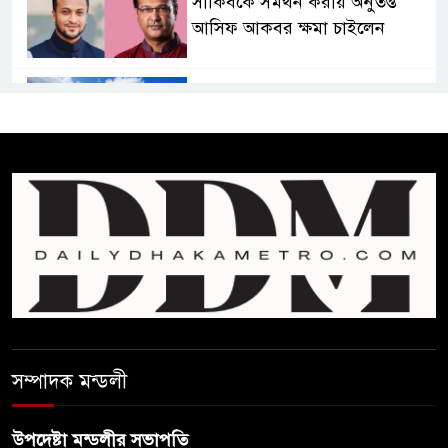
সাকিবকে সমর্থন করায় অনুতপ্ত
আসিফ আকবর ক্ষমা চাইলেন
কমনওয়েথ গেমসে পদক শুন্যতা
ঘুচানোর আক্ষেপে বাংলাদেশ
প্রথম শ্রেণি ছাড়া অন্য সব শ্রেণিতে
হবে ভর্তি পরীক্ষা: শিক্ষা মন্ত্রণালয়
কাউকে অসম্মান করতে নয়,
জনগনের অধিকার আদায়ে এসেছিঃ
জামাতের আমির
রাষ্ট্রপতি নির্বাচন ২০ আগষ্ট
সম্পাদক মন্ডলী
উপদেষ্টা মন্ডলীর সভাপতি