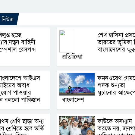
ো নিউজ
িলুপ্ত হচ্ছে
শেখ হাসিনা প্রসঙ্
‍্যাব,নতুন বাহিনী
ভারতের ভূমিকা 
স্পেশাল রেসপন্স
বাংলাদেশের ক্ষুব্
প্রতিক্রিয়া
বাংলাদেশে আইএস
কমনওয়েথ গেম
আইয়ের অবাধ
পদক শুন্যতা
সুযোগ পাওয়ার
ঘুচানোর আক্ষেপ
ন বললো পাকিস্তান
বাংলাদেশ
্রথম শ্রেণি ছাড়া অন্য
কাউকে অসম্মান
ব শ্রেণিতে হবে ভর্তি
করতে নয়, জনগ