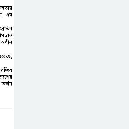
করতে নয়, জনগনের
-জনতার
অধিকার আদায়ে
না। এর
এসেছিঃ জামাতের আমির
 জাতির
রাষ্ট্রপতি নির্বাচন ২০
্ধান্ত
আগষ্ট
র অধীন
হয়েছে,
প্রীতির সাথে প্রেম
নয় ছিল গভীর বন্ধুত্ব
ারজিস
াদেশের
: ব্রেট লি
 অর্জন
জুলাই সনদ ও
জুলাই যোদ্ধা
সংবর্ধনা অনুষ্ঠানে
বিশৃঙ্খলায় ক্ষুদ্ধ ভারপ্রাপ্ত রাষ্ট্রপতি