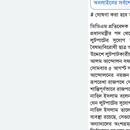
অনলাইনের সর্বশ
# ঘোষণা করা হবে অর
ডিডিএম প্রতিবেদক 
প্রধানমন্ত্রীর পদ
লুটপাটের সুযোগ 
বৈষম্যবিরোধী ছাত্
উদ্দেশে লুটপাটকার
আলম আন্দোলন সফল 
সোমবার ৫ আগস্ট সন্
আন্দোলনের নয়জন 
রূপরেখা রাজপথে ঘোষ
শান্তিপূর্ণভাবে রাজ
নাহিদ ইসলাম বলেন,
যেন লুটপাটের সুযো
নাহিদ ইসলাম তাদের
ব্যবস্থা রয়েছে, স
অন্যান্যদের অংশগ্