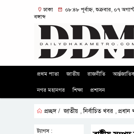
ঢাকা
০৮:৪৮ পূর্বাহ্ন, শুক্রবার, ০৭ অগ
বঙ্গাব্দ
প্রথম পাতা
জাতীয়
রাজনীতি
আর্ন্তজাতি
নগর মহানগর
শিক্ষা
প্রশাসন
প্রচ্ছদ /
জাতীয়
নির্বাচিত খবর
প্রধান
,
,
ট্যাগস :