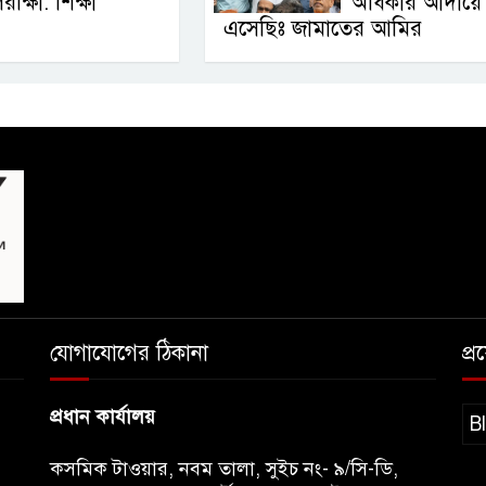
রীক্ষা: শিক্ষা
অধিকার আদায়ে
এসেছিঃ জামাতের আমির
যোগাযোগের ঠিকানা
প্
প্রধান কার্যালয়
B
কসমিক টাওয়ার, নবম তালা, সুইচ নং- ৯/সি-ডি,