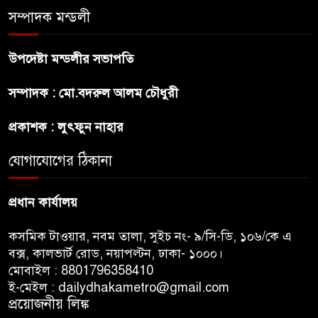
সম্পাদক মন্ডলী
ফ্যাসিবাদ মুক্ত দিবস ৫ আগস্ট
উপদেষ্টা মন্ডলীর সভাপতি
শেখ হাসিনার বক্তব্য প্রচার করলেই
সম্পাদক : মো.বদরুল আলম চৌধুরী
ব্যবস্থা নিবে সরকার : প্রধানমন্ত্রীর
উপদেষ্টা
প্রকাশক : লুৎফুন নাহার
যোগাযোগের ঠিকানা
বাংলাদেশে বিনিয়োগ ও দক্ষ শ্রমিক
নিতে আগ্রহী সৌদি আরব
প্রধান কার্যালয়
কসমিক টাওয়ার, নবম তালা, সুইচ নং- ৯/সি-ডি, ১০৬/কে এ
বক্স, কালভার্ট রোড, নয়াপল্টন, ঢাকা- ১০০০।
মোবাইল : 8801796358410
ই-মেইল : dailydhakametro@gmail.com
প্রয়োজনীয় লিঙ্ক