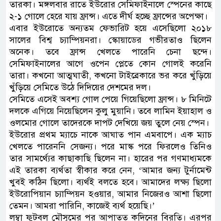
তারকা। মঙ্গলবার রাতে ইউরোর সেমিফাইনালে স্পেনের কাছে
২-১ গোলে হেরে যায় ফ্রান্স। এতে দীর্ঘ হচ্ছে ফ্রান্সের অপেক্ষা।
এবার ইউরোতে অন্যতম ফেভারিট হয়ে এসেছিলো ২০১৮
সালের বিশ্ব চ্যাম্পিয়নরা। স্কোয়াডের গভীরতাও ছিলেন
অনেক। তবে ফ্রান্স খেলতে পারেনি চেনা ছন্দে।
সেমিফাইনালের আগে ওপেন প্লেতে কোন গোলই করেনি
তারা। কখনো আত্মঘাতী, কখনো টাইব্রেকারে ভর করে খুঁড়িয়ে
খুঁড়িয়ে সেমিতে উঠে দিদিয়ের দেশমের দল।
সেমিতে এসেই অবশ্য গোল পেয়ে গিয়েছিলো ফ্রান্স। ৮ মিনিটে
দলকে এগিয়ে নিয়েছিলেন কুলু মুয়ানি। তবে লামিন ইয়াহাল ও
ওলমোর গোলে তাদেরকে দাপট দেখিয়ে জয় তুলে নেয় স্পেন।
ইউরোর প্রথম ম্যাচে নাকে আঘাত পান এমবাপে। এক ম্যাচ
খেলতে পারেননি সেজন্য। পরে মাস্ক পরে ফিরলেও তিনিও
তার সামর্থ্যের কাছাকাছি ছিলেন না। হারের পর গণমাধ্যমকে
এই তারকা ব্যর্থতা স্বীকার করে নেন, ‘আমার জন্য টুর্নামেন্ট
খুবই কঠিন ছিলো। ব্যর্থই বলতে হবে। আমাদের লক্ষ্য ছিলো
ইউরোপিয়ান চ্যাম্পিয়ন হওয়ার, আমার নিজেরও আশা ছিলো
তেমন। আমরা পারিনি, কাজেই ব্যর্থ হয়েছি।’
লম্বা ফুটবল মৌসুমের পর আপাতত কদিনের বিরতি। এরপর