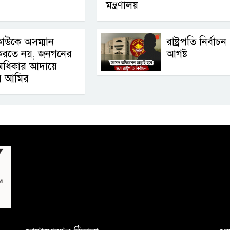
মন্ত্রণালয়
াউকে অসম্মান
রাষ্ট্রপতি নির্বাচ
করতে নয়, জনগনের
আগষ্ট
অধিকার আদায়ে
র আমির