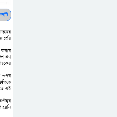
কমনওয়েথ গেমসে
পদক শুন্যতা
ডটি
ঘুচানোর আক্ষেপে
বাংলাদেশ
োদনের
প্রথম শ্রেণি ছাড়া
ার্ভের
অন্য সব শ্রেণিতে
 করায়
হবে ভর্তি পরীক্ষা:
ল্প ঋণ
শিক্ষা মন্ত্রণালয়
যাংকের
কাউকে অসম্মান
ের ওপর
করতে নয়, জনগনের
িতিতে
িতে এই
অধিকার আদায়ে
এসেছিঃ জামাতের আমির
টেম্বর
পারেনি
রাষ্ট্রপতি নির্বাচন ২০