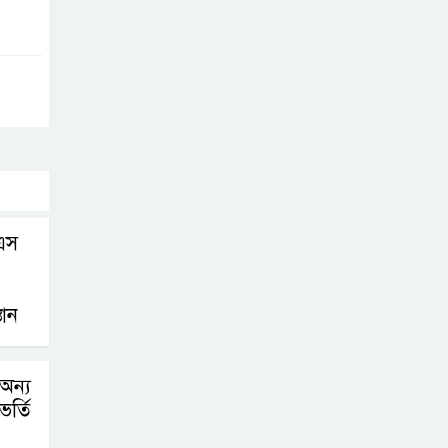
এস
তান
 অন্য
ভর্তি