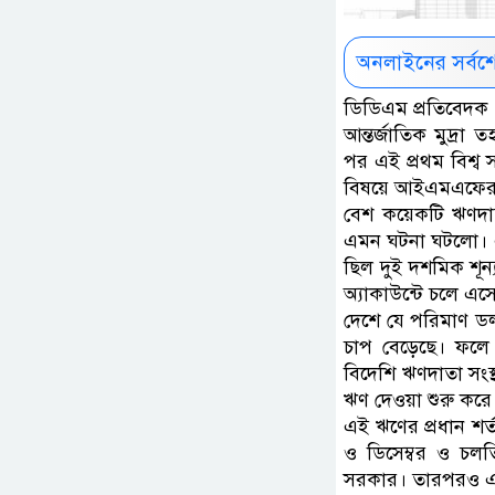
অনলাইনের সর্বশ
ডিডিএম প্রতিবেদক 
আন্তর্জাতিক মুদ্
পর এই প্রথম বিশ্ব 
বিষয়ে আইএমএফের শর
বেশ কয়েকটি ঋণদা
এমন ঘটনা ঘটলো। এ
ছিল দুই দশমিক শূন
অ্যাকাউন্টে চলে এস
দেশে যে পরিমাণ ড
চাপ বেড়েছে। ফলে 
বিদেশি ঋণদাতা সং
ঋণ দেওয়া শুরু করে
এই ঋণের প্রধান শর্ত
ও ডিসেম্বর ও চলতি
সরকার। তারপরও এ ক