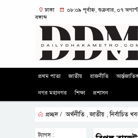
ঢাকা
০৮:০৯ পূর্বাহ্ন, শুক্রবার, ০৭ অগ
বঙ্গাব্দ
প্রথম পাতা
জাতীয়
রাজনীতি
আর্ন্তজাতি
নগর মহানগর
শিক্ষা
প্রশাসন
প্রচ্ছদ /
অর্থনীতি
জাতীয়
নির্বাচিত খ
,
,
ট্যাগস :