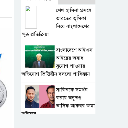
শেখ হাসিনা প্রসঙ্গে
ভারতের ভূমিকা
নিয়ে বাংলাদেশের
ক্ষুব্ধ প্রতিক্রিয়া
বাংলাদেশে আইএস
আইয়ের অবাধ
সুযোগ পাওয়ার
অভিযোগ ভিত্তিহীন বললো পাকিস্তান
সাকিবকে সমর্থন
করায় অনুতপ্ত
আসিফ আকবর ক্ষমা
চাইলেন