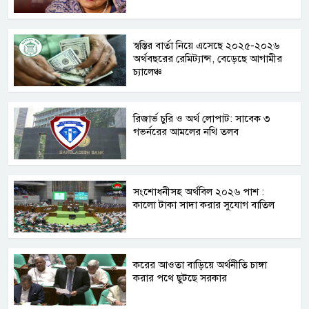
স্বস্তির বার্তা নিয়ে এসেছে ২০২৫-২০২৬
অর্থবছরের রেমিট্যান্স, বেড়েছে আগামীর
চ্যালেঞ্চ
রিজার্ভ চুরি ও অর্থ লোপাট: সাবেক ৩
গভর্নরের আমলের নথি তলব
সংশোধনীসহ অর্থবিল ২০২৬ পাশ :
কালো টাকা সাদা করার সুযোগ বাতিল
করের আওতা বাড়িয়ে অর্থনীতি চাঙ্গা
করার পথে ছুটছে সরকার