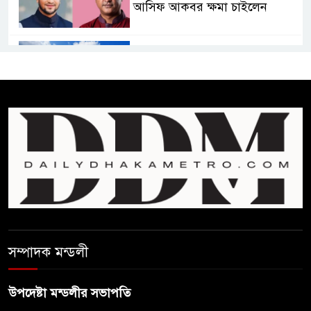
আসিফ আকবর ক্ষমা চাইলেন
কমনওয়েথ গেমসে পদক শুন্যতা
ঘুচানোর আক্ষেপে বাংলাদেশ
প্রথম শ্রেণি ছাড়া অন্য সব শ্রেণিতে
হবে ভর্তি পরীক্ষা: শিক্ষা মন্ত্রণালয়
কাউকে অসম্মান করতে নয়,
জনগনের অধিকার আদায়ে এসেছিঃ
জামাতের আমির
রাষ্ট্রপতি নির্বাচন ২০ আগষ্ট
সম্পাদক মন্ডলী
উপদেষ্টা মন্ডলীর সভাপতি
প্রীতির সাথে প্রেম নয় ছিল গভীর