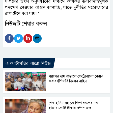
সম্পদের উৎস অনুসন্ধানের মাধ্যমে কার্যকর জবাবদিহিমূলক
পদক্ষেপ নেওয়ার আহ্বান জানাচ্ছি, যাতে দুর্নীতির মহোৎসবের
রাশ টেনে ধরা যায়।’
নিউজটি শেয়ার করুন
এ ক্যাটাগরির আরো নিউজ
গ্যাসের দাম বাড়ালে পেট্রোবাংলা ঘেরাও
করার হুঁশিয়ারি দিলেন নাহিদ
শেখ হাসিনাসহ ১০ শিল্প গ্রুপের ৭৬
হাজার কোটি টাকার সম্পদ জব্দ