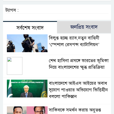
ট্যাগস :
জনপ্রিয় সংবাদ
সর্বশেষ সংবাদ
বিলুপ্ত হচ্ছে র‍্যাব,নতুন বাহিনী
‘স্পেশাল রেসপন্স ব্যাটালিয়ন’
শেখ হাসিনা প্রসঙ্গে ভারতের ভূমিকা
নিয়ে বাংলাদেশের ক্ষুব্ধ প্রতিক্রিয়া
বাংলাদেশে আইএস আইয়ের অবাধ
সুযোগ পাওয়ার অভিযোগ ভিত্তিহীন
বললো পাকিস্তান
সাকিবকে সমর্থন করায় অনুতপ্ত