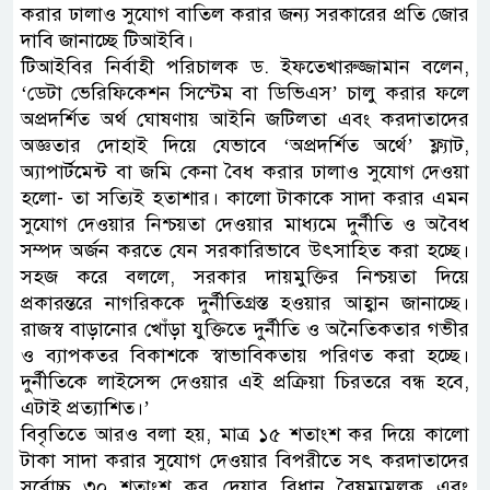
করার ঢালাও সুযোগ বাতিল করার জন্য সরকারের প্রতি জোর
দাবি জানাচ্ছে টিআইবি।
টিআইবির নির্বাহী পরিচালক ড. ইফতেখারুজ্জামান বলেন,
‘ডেটা ভেরিফিকেশন সিস্টেম বা ডিভিএস’ চালু করার ফলে
অপ্রদর্শিত অর্থ ঘোষণায় আইনি জটিলতা এবং করদাতাদের
অজ্ঞতার দোহাই দিয়ে যেভাবে ‘অপ্রদর্শিত অর্থে’ ফ্ল্যাট,
অ্যাপার্টমেন্ট বা জমি কেনা বৈধ করার ঢালাও সুযোগ দেওয়া
হলো- তা সত্যিই হতাশার। কালো টাকাকে সাদা করার এমন
সুযোগ দেওয়ার নিশ্চয়তা দেওয়ার মাধ্যমে দুর্নীতি ও অবৈধ
সম্পদ অর্জন করতে যেন সরকারিভাবে উৎসাহিত করা হচ্ছে।
সহজ করে বললে, সরকার দায়মুক্তির নিশ্চয়তা দিয়ে
প্রকারন্তরে নাগরিককে দুর্নীতিগ্রস্ত হওয়ার আহ্বান জানাচ্ছে।
রাজস্ব বাড়ানোর খোঁড়া যুক্তিতে দুর্নীতি ও অনৈতিকতার গভীর
ও ব্যাপকতর বিকাশকে স্বাভাবিকতায় পরিণত করা হচ্ছে।
দুর্নীতিকে লাইসেন্স দেওয়ার এই প্রক্রিয়া চিরতরে বন্ধ হবে,
এটাই প্রত্যাশিত।’
বিবৃতিতে আরও বলা হয়, মাত্র ১৫ শতাংশ কর দিয়ে কালো
টাকা সাদা করার সুযোগ দেওয়ার বিপরীতে সৎ করদাতাদের
সর্বোচ্চ ৩০ শতাংশ কর দেয়ার বিধান বৈষম্যমূলক এবং