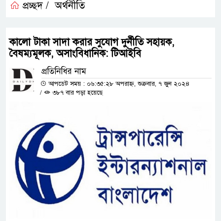
প্রচ্ছদ /
অর্থনীতি
কালো টাকা সাদা করার সুযোগ দুর্নীতি সহায়ক,
বৈষম্যমূলক, অসাংবিধানিক: টিআইবি
প্রতিনিধির নাম
আপডেট সময় : ০৬:৩৫:২৮ অপরাহ্ন, শুক্রবার, ৭ জুন ২০২৪
/
৩৮৭ বার পড়া হয়েছে