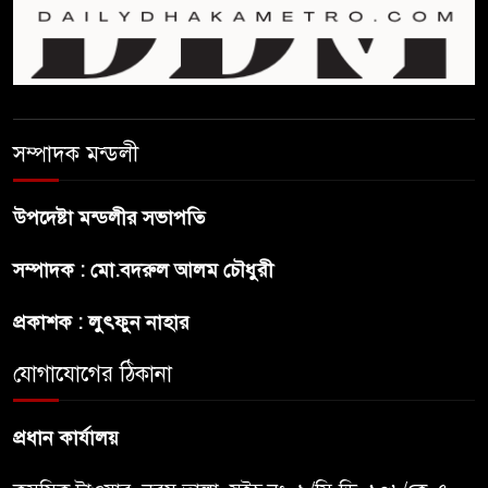
‘নারী সংক্রান্ত অভিযোগ
ছেলেকে নিয়ে রোনালদোর যে বড়
স্বপ্ন
সম্পাদক মন্ডলী
অস্ট্রেলিয়ার অখ্যাত একাদশের
কাছেই ধরাশায়ী বাংলাদেশ
উপদেষ্টা মন্ডলীর সভাপতি
সম্পাদক : মো.বদরুল আলম চৌধুরী
ট্রাম্পের ৪০ কোটি ডলারের ‘বলরুম
প্রকল্প’ আটকে দিলেন মার্কিন
প্রকাশক : লুৎফুন নাহার
আদালত
যোগাযোগের ঠিকানা
শেখ হাসিনার বক্তব্যে ভারতের
সমর্থন নেই : রণধীর জয়সওয়াল
প্রধান কার্যালয়