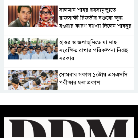
সালমান শাহর রহস্যমৃত্যুতে
রাজসাক্ষী রিজভীর বক্তব্যে ক্ষুব্ধ
হওয়ার কারণ ব্যাখ্যা দিলেন শাবনুর
হাওর ও জলাভূমিতে মা মাছ
সংরক্ষিত রাখার পরিকল্পনা নিচ্ছে
সরকার
সোমবার সকাল ১০টায় এসএসসি
পরীক্ষার ফল প্রকাশ
চিকিৎসকদের পেশাগত দায়িত্বে
রাজনীতি যেন বাধা না হয় :
প্রধানমন্ত্রী
ফিফা সভাপতির বিরুদ্ধে এবার