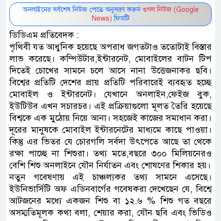
অনলাইনের সর্বশেষ নিউজ পেতে অনুসরণ করুন
গুগল নিউজ (Google
News)
ফিডটি
ডিডিএম প্রতিবেদক :
পৃথিবী যত আধুনিক হয়েছে অপরাধ জগতটাও ততোটাই বিস্তার
লাভ করেছে। কম্পিউটার,ইন্টারনেট, মোবাইলের বাটন টিপ
দিতেই চোখের সামনে চলে আসে নানা উত্তেজনাকর ছবি।
বিশ্বের প্রতিটি দেশের প্রায় প্রতিটি পরিবারেই ব্যবহৃত হচ্ছে
মোবাইল ও ইন্টারনেট। যেখানে অনলাইন,ফেইজ বুক,
ইউটিউব এখন সচারচর। এই প্রক্রিয়াগুলো মূলত তৈরি হয়েছে
বিশ্বকে এক মুঠোয় নিয়ে আনা। সহজেই কাজের সমাধান করা।
দূরের মানুষকে মোবাইল ইন্টারনেটের মাধ্যমে কাছে পাওয়া।
কিন্তু এর ভিতর যে চোরগলি সর্বদা উৎপেতে আছে তা থেকে
রক্ষা পাচ্ছে না শিশুরা। তথ্য মতে,বছরে ৩০০ মিলিয়নেরও
বেশি শিশু অনলাইনে যৌন নির্যাতন এবং শোষণের শিকার হয়।
নতুন গবেষণায় এই চাঞ্চল্যকর তথ্য সামনে এসেছে।
ইউনিভার্সিটি অফ এডিনবার্গের গবেষকরা দেখেছেন যে, বিশ্বে
আটজনের মধ্যে একজন শিশু বা ১২.৬ % শিশু গত বছরে
অসম্মতিমূলক কথা বলা, শেয়ার করা, যৌন ছবি এবং ভিডিও