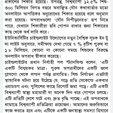
প্রকাশের শিকার হয়েছে। উপরন্তু, বিশ্বব্যাপী ১২.৫% শিশু-
৩০০ মিলিয়ন বিগত বছরে অবাঞ্ছিত যৌন কথাবার্তার মতো
অনলাইনে আপত্তিকর অনুরোধের শিকার হয়েছে বলে অনুমান
করা হয়েছে। অপরাধগুলো ‘যৌন নিপীড়নেরও’ রূপ নিতে
পারে, যেখানে শিকারীরা ছবি গোপন রাখার জন্য শিকারের
কাছ থেকে অর্থ দাবি করে।
ইউনিভার্সিটির চাইল্ডলাইট উদ্যোগের নতুন বৈশ্বিক সূচক ইন টু
দ্য লাইট অনুসারে, সমীক্ষায় দেখা গেছে ৭ % বৃটিশ পুরুষ বা
১.৮ মিলিয়ন, কোনো না কোনো সময়ে শিশুদের বিরুদ্ধে
অনলাইন অপরাধ স্বীকার করেছে।
চাইল্ডলাইটের প্রধান নির্বাহী পল স্ট্যানফিল্ড বলেন, ‘এটি
একটি বিস্ময়কর মাত্রা। পুরুষ অপরাধীদের একটি জাল
গ্লাসগো থেকে লন্ডন পর্যন্ত প্রসারিত। শিশু নির্যাতন এতটাই
স্বাভাবিক ঘটনা হয়ে উঠেছে যে, গড়ে প্রতি সেকেন্ডে একবার
ওয়াচডগ এবং পুলিশের কাছে রিপোর্ট জমা পড়ে। এটি একটি
বিশ্বব্যাপী স্বাস্থ্য মহামারী যা অনেক দিন ধরে গোপনে চলছে।
এটি প্রতিটি দেশে ঘটে এবং দ্রুত বৃদ্ধি পাচ্ছে। এই অপরাধকে
থামাতে বিশ্বব্যাপী প্রতিক্রিয়া প্রয়োজন। আমাদের জরুরিভাবে
কাজ করতে হবে এবং এটিকে একটি জনস্বাস্থ্য সমস্যা হিসাবে