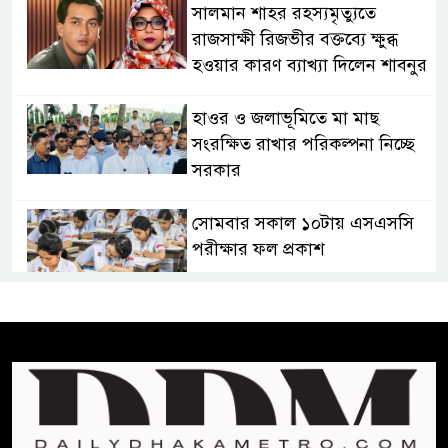
সালমান শাহর রহস্যমৃত্যুতে
রাজসাক্ষী রিজভীর বক্তব্যে ক্ষুব্ধ
হওয়ার কারণ ব্যাখ্যা দিলেন শাবনুর
হাওর ও জলাভূমিতে মা মাছ
সংরক্ষিত রাখার পরিকল্পনা নিচ্ছে
সরকার
সোমবার সকাল ১০টায় এসএসসি
পরীক্ষার ফল প্রকাশ
চিকিৎসকদের পেশাগত দায়িত্বে
রাজনীতি যেন বাধা না হয় :
প্রধানমন্ত্রী
ফিফা সভাপতির বিরুদ্ধে এবার
‘নারী সংক্রান্ত অভিযোগ