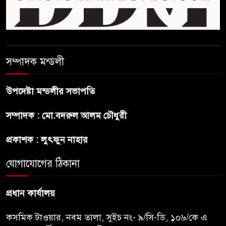
ছেলেকে নিয়ে রোনালদোর যে বড়
স্বপ্ন
সম্পাদক মন্ডলী
অস্ট্রেলিয়ার অখ্যাত একাদশের
কাছেই ধরাশায়ী বাংলাদেশ
উপদেষ্টা মন্ডলীর সভাপতি
সম্পাদক : মো.বদরুল আলম চৌধুরী
ট্রাম্পের ৪০ কোটি ডলারের ‘বলরুম
প্রকল্প’ আটকে দিলেন মার্কিন
প্রকাশক : লুৎফুন নাহার
আদালত
যোগাযোগের ঠিকানা
শেখ হাসিনার বক্তব্যে ভারতের
সমর্থন নেই : রণধীর জয়সওয়াল
প্রধান কার্যালয়
কসমিক টাওয়ার, নবম তালা, সুইচ নং- ৯/সি-ডি, ১০৬/কে এ