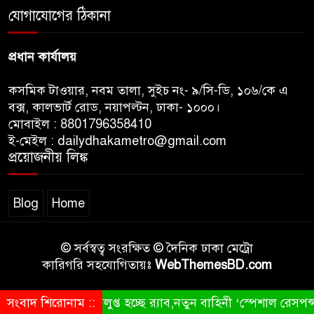
অনুষ্ঠানে বিশৃঙ্খলায় ক্ষুদ্ধ ভারপ্রাপ্ত
যোগাযোগের ঠিকানা
রাষ্ট্রপতি
প্রধান কার্যালয়
কসমিক টাওয়ার, নবম তালা, সুইচ নং- ৯/সি-ডি, ১০৬/কে এ
বক্স, কালভার্ট রোড, নয়াপল্টন, ঢাকা- ১০০০।
মোবাইল : 8801796358410
ই-মেইল : dailydhakametro@gmail.com
প্রয়োজনীয় লিঙ্ক
Blog
Home
© সর্বস্বত্ব সংরক্ষিত © দৈনিক ঢাকা মেট্রো
কারিগরি সহযোগিতায়ঃ
WebThemesBD.com
সংবাদ শিরোনাম ::
বিলুপ্ত হচ্ছে র‍্যাব,নতুন বাহিনী ‘স্পেশাল রেসপন্স ব