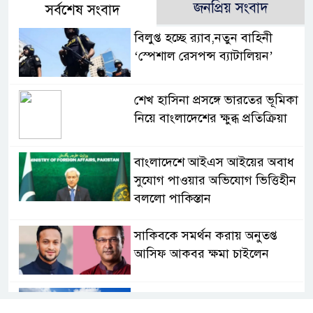
জনপ্রিয় সংবাদ
সর্বশেষ সংবাদ
বিলুপ্ত হচ্ছে র‍্যাব,নতুন বাহিনী
‘স্পেশাল রেসপন্স ব্যাটালিয়ন’
শেখ হাসিনা প্রসঙ্গে ভারতের ভূমিকা
নিয়ে বাংলাদেশের ক্ষুব্ধ প্রতিক্রিয়া
বাংলাদেশে আইএস আইয়ের অবাধ
সুযোগ পাওয়ার অভিযোগ ভিত্তিহীন
বললো পাকিস্তান
সাকিবকে সমর্থন করায় অনুতপ্ত
আসিফ আকবর ক্ষমা চাইলেন
কমনওয়েথ গেমসে পদক শুন্যতা