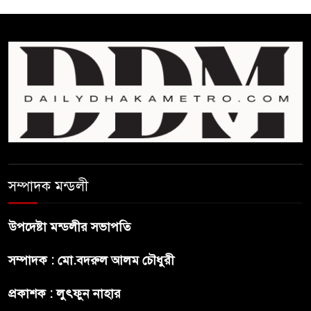
ঘুচানোর আক্ষেপে বাংলাদেশ
প্রথম শ্রেণি ছাড়া অন্য সব শ্রেণিতে
হবে ভর্তি পরীক্ষা: শিক্ষা মন্ত্রণালয়
কাউকে অসম্মান করতে নয়,
জনগনের অধিকার আদায়ে এসেছিঃ
জামাতের আমির
রাষ্ট্রপতি নির্বাচন ২০ আগষ্ট
সম্পাদক মন্ডলী
উপদেষ্টা মন্ডলীর সভাপতি
প্রীতির সাথে প্রেম নয় ছিল গভীর
সম্পাদক : মো.বদরুল আলম চৌধুরী
বন্ধুত্ব : ব্রেট লি
প্রকাশক : লুৎফুন নাহার
জুলাই সনদ ও জুলাই যোদ্ধা সংবর্ধনা