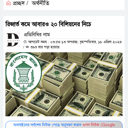
প্রচ্ছদ /
অর্থনীতি
রিজার্ভ কমে আবারও ২০ বিলিয়নের নিচে
প্রতিনিধির নাম
আপডেট সময় : ০৩:৫৪:১৩ অপরাহ্ন, বৃহস্পতিবার, ১৮ এপ্রিল ২০২৪
/
৩৯৩ বার পড়া হয়েছে
অনলাইনের সর্বশেষ নিউজ পেতে অনুসরণ করুন
গুগল নিউজ (Google