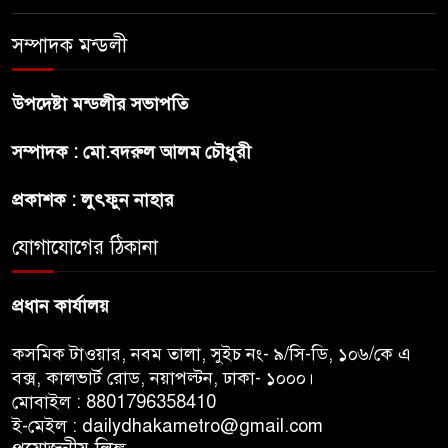
স্বপ্ন
সম্পাদক মন্ডলী
অস্ট্রেলিয়ার অখ্যাত একাদশের
কাছেই ধরাশায়ী বাংলাদেশ
উপদেষ্টা মন্ডলীর সভাপতি
সম্পাদক : মো.বদরুল আলম চৌধুরী
ট্রাম্পের ৪০ কোটি ডলারের ‘বলরুম
প্রকল্প’ আটকে দিলেন মার্কিন
প্রকাশক : লুৎফুন নাহার
আদালত
যোগাযোগের ঠিকানা
শেখ হাসিনার বক্তব্যে ভারতের
সমর্থন নেই : রণধীর জয়সওয়াল
প্রধান কার্যালয়
কসমিক টাওয়ার, নবম তালা, সুইচ নং- ৯/সি-ডি, ১০৬/কে এ
বক্স, কালভার্ট রোড, নয়াপল্টন, ঢাকা- ১০০০।
মোবাইল : 8801796358410
ই-মেইল : dailydhakametro@gmail.com