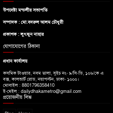
থেকে কার্যকর
উপদেষ্টা মন্ডলীর সভাপতি
রাজধানীর উত্তরখানে
সম্পাদক : মো.বদরুল আলম চৌধুরী
পরিচ্ছন্নতাকর্মী-এলাকাবাসীর মধ্যে
সংঘর্ষ, প্রশাসক ও স্থানীয় এমপির’র
প্রকাশক : লুৎফুন নাহার
ওপর হামলার অভিযোগ
যোগাযোগের ঠিকানা
ভারতের রাজনীতিতে আবারো
উত্তাপ, এবারের ইস্যু ই-২০ পেট্রোল
প্রধান কার্যালয়
কসমিক টাওয়ার, নবম তালা, সুইচ নং- ৯/সি-ডি, ১০৬/কে এ
বক্স, কালভার্ট রোড, নয়াপল্টন, ঢাকা- ১০০০।
মোবাইল : 8801796358410
ই-মেইল : dailydhakametro@gmail.com
প্রয়োজনীয় লিঙ্ক