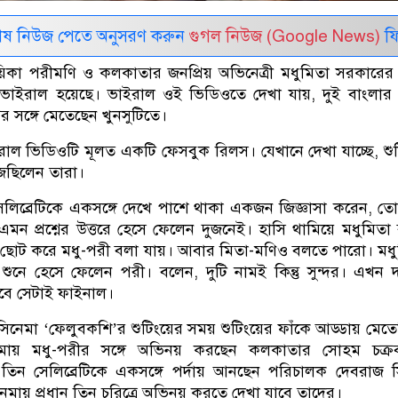
েষ নিউজ পেতে অনুসরণ করুন
গুগল নিউজ (Google News)
ফি
য়িকা পরীমণি ও কলকাতার জনপ্রিয় অভিনেত্রী মধুমিতা সরকারে
 ভাইরাল হয়েছে। ভাইরাল ওই ভিডিওতে দেখা যায়, দুই বাংলার
ের সঙ্গে মেতেছেন খুনসুটিতে।
ইরাল ভিডিওটি মূলত একটি ফেসবুক রিলস। যেখানে দেখা যাচ্ছে, শু
েছিলেন তারা।
লিব্রেটিকে একসঙ্গে দেখে পাশে থাকা একজন জিজ্ঞাসা করেন, ত
মন প্রশ্নের উত্তরে হেসে ফেলেন দুজনেই। হাসি থামিয়ে মধুমিতা
 ছোট করে মধু-পরী বলা যায়। আবার মিতা-মণিও বলতে পারো। মধ
 শুনে হেসে ফেলেন পরী। বলেন, দুটি নামই কিন্তু সুন্দর। এখন দ
বে সেটাই ফাইনাল।
 সিনেমা ‘ফেলুবকশি’র শুটিংয়ের সময় শুটিংয়ের ফাঁকে আড্ডায় মেত
মায় মধু-পরীর সঙ্গে অভিনয় করছেন কলকাতার সোহম চক্রবর
তিন সেলিব্রেটিকে একসঙ্গে পর্দায় আনছেন পরিচালক দেবরাজ 
িনেমায় প্রধান তিন চরিত্রে অভিনয় করতে দেখা যাবে তাদের।