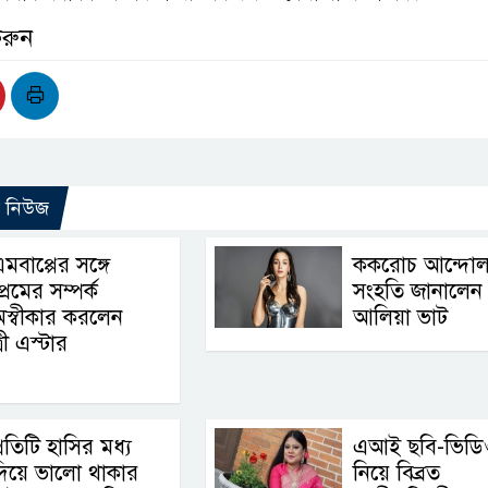
করুন
ো নিউজ
মবাপ্পের সঙ্গে
ককরোচ আন্দোল
্রেমের সম্পর্ক
সংহতি জানালেন
স্বীকার করলেন
আলিয়া ভাট
রী এস্টার
্রতিটি হাসির মধ্য
এআই ছবি-ভিডি
দিয়ে ভালো থাকার
নিয়ে বিব্রত