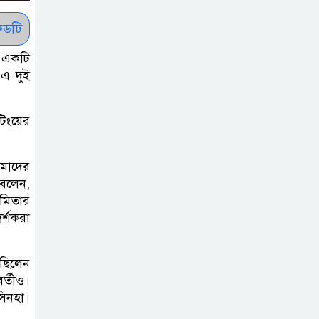
সাকিবকে সমর্থন
করায় অনুতপ্ত
ডটি
আসিফ আকবর ক্ষমা
র একটি
চাইলেন
 এ দুই
কমনওয়েথ গেমসে
টিংয়ের
পদক শুন্যতা
ঘুচানোর আক্ষেপে
বাংলাদেশ
োমাদের
 বলেন,
ুমিতার
প্রথম শ্রেণি ছাড়া
র্শকরা
অন্য সব শ্রেণিতে
হবে ভর্তি পরীক্ষা:
শিক্ষা মন্ত্রণালয়
েছিলেন
্তীও।
সিনহা।
কাউকে অসম্মান