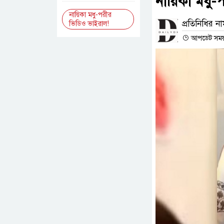
নায়িকা মধু-
নায়িকা মধু-পরীর
প্রতিনিধির ন
ভিডিও ভাইরাল!
আপডেট সময় :