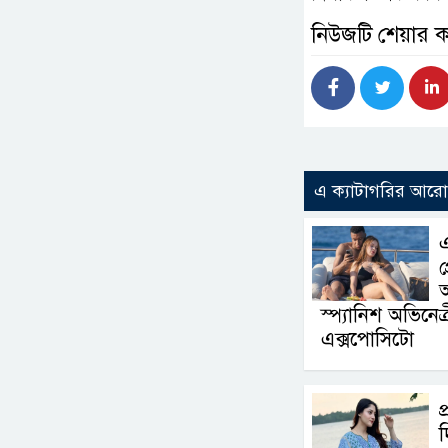
নিউজটি শেয়ার 
এ ক্যাটাগরির আর
এ
প
অ
স্প্যানিশ অভিনেত্
এক্সপোসিটো
প