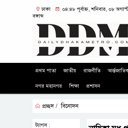
ঢাকা
০৪:৪৮ পূর্বাহ্ন, শনিবার, ০৮ অগা
বঙ্গাব্দ
প্রথম পাতা
জাতীয়
রাজনীতি
আর্ন্তজাতি
নগর মহানগর
শিক্ষা
প্রশাসন
প্রচ্ছদ /
বিনোদন
ট্যাগস :