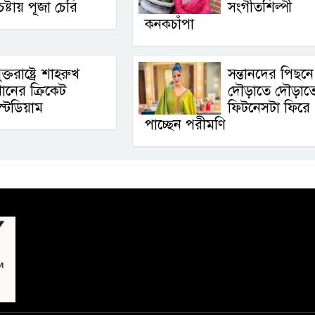
েষ্টায় পূজা চেরি
সংগীতশিল্পী
কনকচাঁপা
ুক্তরাষ্ট্রে শাহরুখ
সন্তানদের পিছনে
ানের ক্রিকেট
দৌড়াতে দৌড়াত
্টেডিয়াম
ফিটনেসটা ফিরে
পাচ্ছেন পরীমণি