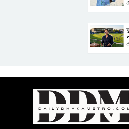
চ
য
খ
স