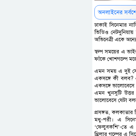
অনলাইনের সর্বশ
ঢাকাই সিনেমার না
ভিডিও নেটদুনিয়ায়
অভিনেত্রী একে অন্য
স্বল্প সময়ের এ ভা
ফাঁকে খোশগল্পে মজ
এমন সময় এ দুই সে
একসঙ্গে কী বলব? এ
একসঙ্গে ভালোবেসে
এমন খুনসুটি উত্তর
ভালোবেসে যেটা বল
প্রসঙ্গত, কলকাতার
মধু-পরী। এ সিনে
‘ফেলুবকশি’-তে এ 
থ্রিলার গল্পের এ স