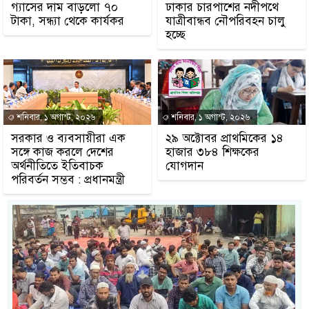
গ্যাসের দাম বাড়লো ৭০
ঢাকার চারপাশের নদীপথে
টাকা, সন্ধ্যা থেকে কার্যকর
যাত্রীবান্ধব নৌপরিবহন চালু
হচ্ছে
শনিবার, ১ অগাস্ট, ২০২৬
শনিবার, ১ অগাস্ট, ২০২৬
সরকার ও ব্যবসায়ীরা এক
২৯ অক্টোবর প্রাথমিকের ১৪
সঙ্গে কাজ করলে দেশের
হাজার ৩৮৪ শিক্ষকের
অর্থনীতিতে ইতিবাচক
যোগদান
পরিবর্তন সম্ভব : প্রধানমন্ত্রী