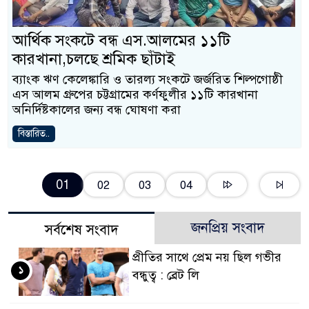
আর্থিক সংকটে বন্ধ এস.আলমের ১১টি
কারখানা,চলছে শ্রমিক ছাঁটাই
ব্যাংক ঋণ কেলেঙ্কারি ও তারল্য সংকটে জর্জরিত শিল্পগোষ্ঠী
এস আলম গ্রুপের চট্টগ্রামের কর্ণফুলীর ১১টি কারখানা
অনির্দিষ্টকালের জন্য বন্ধ ঘোষণা করা
বিস্তারিত..
01
02
03
04
জনপ্রিয় সংবাদ
সর্বশেষ সংবাদ
প্রীতির সাথে প্রেম নয় ছিল গভীর
১
বন্ধুত্ব : ব্রেট লি