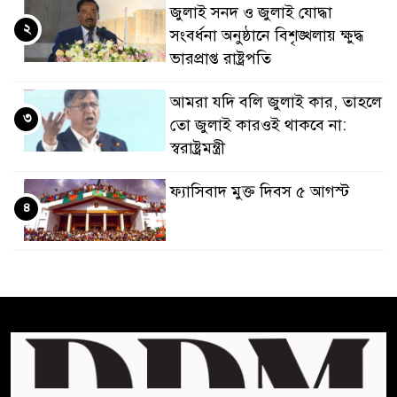
জুলাই সনদ ও জুলাই যোদ্ধা
২
সংবর্ধনা অনুষ্ঠানে বিশৃঙ্খলায় ক্ষুদ্ধ
ভারপ্রাপ্ত রাষ্ট্রপতি
আমরা যদি বলি জুলাই কার, তাহলে
৩
তো জুলাই কারওই থাকবে না:
স্বরাষ্ট্রমন্ত্রী
ফ্যাসিবাদ মুক্ত দিবস ৫ আগস্ট
৪
শেখ হাসিনার বক্তব্য প্রচার করলেই
৫
ব্যবস্থা নিবে সরকার : প্রধানমন্ত্রীর
উপদেষ্টা
বাংলাদেশে বিনিয়োগ ও দক্ষ শ্রমিক
৬
নিতে আগ্রহী সৌদি আরব