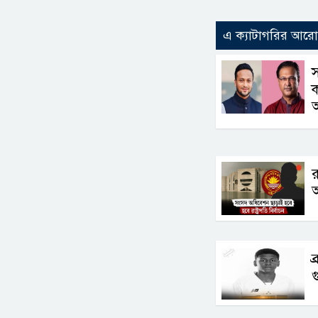
এ ক্যাটাগরির আর
স
ক
র
আ
ব
গ