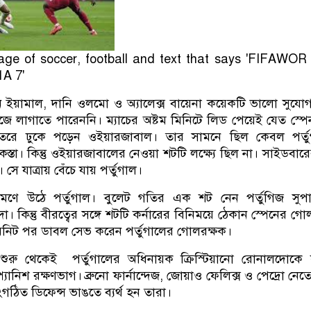
ে ইয়ামাল, দানি ওলমো ও অ্যালেক্স বায়েনা কয়েকটি ভালো সুযো
 লাগাতে পারেননি। ম্যাচের অষ্টম মিনিটে লিড পেয়েই যেত স্প
ভেতরে ঢুকে পড়েন ওইয়ারজাবাল। তার সামনে ছিল কেবল পর্তু
্তা। কিন্তু ওইয়ারজাবালের নেওয়া শটটি লক্ষ্যে ছিল না। সাইডবার
সে যাত্রায় বেঁচে যায় পর্তুগাল।
মণে উঠে পর্তুগাল। বুলেট গতির এক শট নেন পর্তুগিজ সুপার
ো। কিন্তু বীরত্বের সঙ্গে শটটি কর্নারের বিনিময়ে ঠেকান স্পেনের গো
িনিট পর ডাবল সেভ করেন পর্তুগালের গোলরক্ষক।
 শুরু থেকেই পর্তুগালের অধিনায়ক ক্রিস্টিয়ানো রোনালদোকে
যানিশ রক্ষণভাগ। ব্রুনো ফার্নান্দেজ, জোয়াও ফেলিক্স ও পেদ্রো নেতো 
গঠিত ডিফেন্স ভাঙতে ব্যর্থ হন তারা।