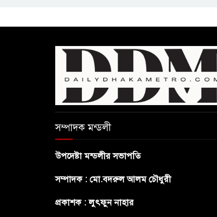
সম্পাদক মন্ডলী
উপদেষ্টা মন্ডলীর সভাপতি
সম্পাদক : মো.বদরুল আলম চৌধুরী
প্রকাশক : লুৎফুন নাহার