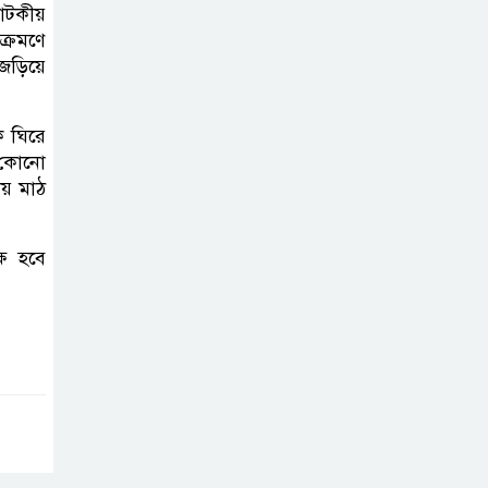
াটকীয়
ক্রমণে
 জড়িয়ে
ে ঘিরে
 কোনো
ায় মাঠ
্ষ হবে