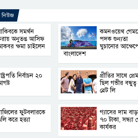
ো নিউজ
াকিবকে সমর্থন
কমনওয়েথ গেম
রায় অনুতপ্ত আসিফ
পদক শুন্যতা
আকবর ক্ষমা চাইলেন
ঘুচানোর আক্ষেপ
বাংলাদেশ
াষ্ট্রপতি নির্বাচন ২০
প্রীতির সাথে প্র
গষ্ট
ছিল গভীর বন্ধুত্ব 
ব্রেট লি
্রাজিলের ফুটবলারকে
গ্যাসের দাম বা
ুলি করে হত্যা
৭০ টাকা, সন্ধ্যা 
কার্যকর