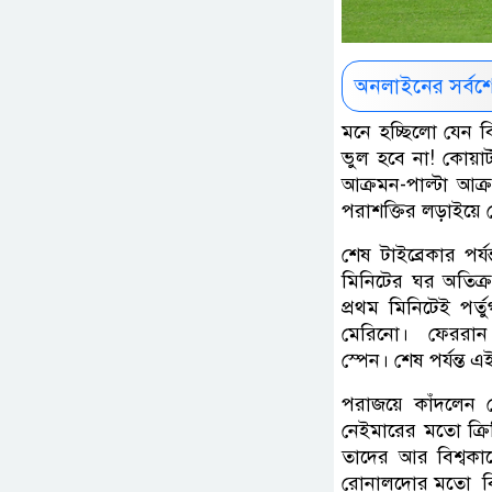
অনলাইনের সর্বশ
মনে হচ্ছিলো যেন 
ভুল হবে না! কোয়ার
আক্রমন-পাল্টা আক্র
পরাশক্তির লড়াইয়ে 
শেষ টাইব্রেকার পর
মিনিটের ঘর অতিক
প্রথম মিনিটেই পর
মেরিনো। ফেররান 
স্পেন। শেষ পর্যন্ত 
পরাজয়ে কাঁদলেন র
নেইমারের মতো ক্র
তাদের আর বিশ্বকা
রোনালদোর মতো বিশ্