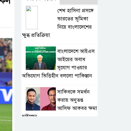
িকেল
শেখ হাসিনা প্রসঙ্গে
ভারতের ভূমিকা
নিয়ে বাংলাদেশের
ক্ষুব্ধ প্রতিক্রিয়া
বাংলাদেশে আইএস
আইয়ের অবাধ
সুযোগ পাওয়ার
অভিযোগ ভিত্তিহীন বললো পাকিস্তান
সাকিবকে সমর্থন
করায় অনুতপ্ত
আসিফ আকবর ক্ষমা
চাইলেন