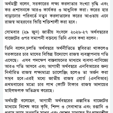
অর্থমন্ত্রী বলেন, সরকারের লক্ষ্য করদাতার সংখ্যা বৃদ্ধি এবং
কর প্রশাসনকে আরও কার্যকর ও আধুনিক করা। করের হার
বাড়ানোর পরিবর্তে নতুন করদাতাদের করের আওতায় এনে
রাজস্ব আহরণের ভিত্তি শক্তিশালী করা হবে।
সোমবার (২৯ জুন) জাতীয় সংসদে ২০২৬-২৭ অর্থবছরের
বাজেটের ওপর সমাপনী বক্তব্যে তিনি এসব কথা বলেন।
তিনি বলেন,চলতি অর্থবছরে অর্থনীতিতে স্থবিরতা থাকলেও
সরকারের চার মাসের বিভিন্ন উদ্যোগে রাজস্ব ব্যবস্থাপনায় গতি
এসেছে। এসব পদক্ষেপ বাস্তবায়নের মাধ্যমে ব্যবসা-বাণিজ্যে
আরও গতি আসবে এবং আগামী অর্থবছরে এনবিআরের জন্য
নির্ধারিত রাজস্ব লক্ষ্যমাত্রা চ্যালেঞ্জিং হলেও তা অর্জন করা
সম্ভব হবে।এরই মধ্যে জাতীয় রাজস্ব বোর্ড (এনবিআর)
প্রথমবারের মতো চার লাখ কোটি টাকার রাজস্ব আদায়ের
মাইলফলক অতিক্রম করেছে।
অর্থমন্ত্রী বলেছেন, আগামী অর্থবছরের প্রস্তাবিত বাজেটের
মাধ্যমে বিশেষ করে কৃষি, শিল্প ও সেবাখাত এবং রপ্তানি ও
প্রবাস আয়ে অগ্রগতি সাধন এবং দেশের মানুষের উৎপাদনশীল