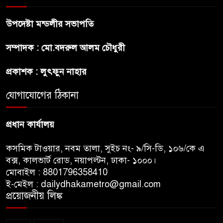
উপদেষ্টা মন্ডলীর সভাপতি
প্রীতির সাথে প্রেম নয় ছিল গভীর
সম্পাদক : মো.বদরুল আলম চৌধুরী
বন্ধুত্ব : ব্রেট লি
প্রকাশক : লুৎফুন নাহার
জুলাই সনদ ও জুলাই যোদ্ধা সংবর্ধনা
অনুষ্ঠানে বিশৃঙ্খলায় ক্ষুদ্ধ ভারপ্রাপ্ত
যোগাযোগের ঠিকানা
রাষ্ট্রপতি
প্রধান কার্যালয়
কসমিক টাওয়ার, নবম তালা, সুইচ নং- ৯/সি-ডি, ১০৬/কে এ
বক্স, কালভার্ট রোড, নয়াপল্টন, ঢাকা- ১০০০।
মোবাইল : 8801796358410
ই-মেইল : dailydhakametro@gmail.com
প্রয়োজনীয় লিঙ্ক