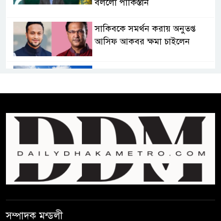
বললো পাকিস্তান
সাকিবকে সমর্থন করায় অনুতপ্ত
আসিফ আকবর ক্ষমা চাইলেন
কমনওয়েথ গেমসে পদক শুন্যতা
ঘুচানোর আক্ষেপে বাংলাদেশ
প্রথম শ্রেণি ছাড়া অন্য সব শ্রেণিতে
হবে ভর্তি পরীক্ষা: শিক্ষা মন্ত্রণালয়
কাউকে অসম্মান করতে নয়,
জনগনের অধিকার আদায়ে এসেছিঃ
জামাতের আমির
রাষ্ট্রপতি নির্বাচন ২০ আগষ্ট
সম্পাদক মন্ডলী