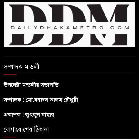
শেখ হাসিনার বক্তব্য প্রচার করলেই
ব্যবস্থা নিবে সরকার : প্রধানমন্ত্রীর
উপদেষ্টা
বাংলাদেশে বিনিয়োগ ও দক্ষ শ্রমিক
নিতে আগ্রহী সৌদি আরব
সম্পাদক মন্ডলী
ব্রাজিলের ফুটবলারকে গুলি করে
হত্যা
উপদেষ্টা মন্ডলীর সভাপতি
গ্যাসের দাম বাড়লো ৭০ টাকা, সন্ধ্যা
সম্পাদক : মো.বদরুল আলম চৌধুরী
থেকে কার্যকর
প্রকাশক : লুৎফুন নাহার
রাজধানীর উত্তরখানে
যোগাযোগের ঠিকানা
পরিচ্ছন্নতাকর্মী-এলাকাবাসীর মধ্যে