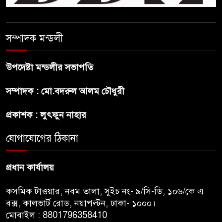
হত্যা
সম্পাদক মন্ডলী
গ্যাসের দাম বাড়লো ৭০ টাকা, সন্ধ্যা
থেকে কার্যকর
উপদেষ্টা মন্ডলীর সভাপতি
রাজধানীর উত্তরখানে
সম্পাদক : মো.বদরুল আলম চৌধুরী
পরিচ্ছন্নতাকর্মী-এলাকাবাসীর মধ্যে
সংঘর্ষ, প্রশাসক ও স্থানীয় এমপির’র
প্রকাশক : লুৎফুন নাহার
ওপর হামলার অভিযোগ
যোগাযোগের ঠিকানা
ভারতের রাজনীতিতে আবারো
উত্তাপ, এবারের ইস্যু ই-২০ পেট্রোল
প্রধান কার্যালয়
কসমিক টাওয়ার, নবম তালা, সুইচ নং- ৯/সি-ডি, ১০৬/কে এ
বক্স, কালভার্ট রোড, নয়াপল্টন, ঢাকা- ১০০০।
মোবাইল : 8801796358410