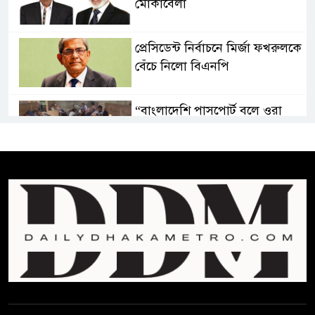
মোকাবেলা
প্রেসিডেন্ট নির্বাচনে মির্জা ফখরুলকে
বেঁচে নিলো বিএনপি
“বাংলাদেশি পাসপোর্ট বলে ওরা
আমাদের হোটলে নেয়নি’
রাষ্ট্রপতি নির্বাচনে ১১ দলীয় ঐক্যের
প্রার্থী অলি আহমদ
বাঁশখালির ১০০ দুঃস্থ পরিবারের
হাতে ঘরের ছাবি তুলে দিলেন
প্রধানমন্ত্রী
সালমান শাহ হত্যা মামলায় গ্রেপ্তার