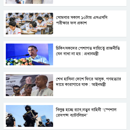
সোমবার সকাল ১০টায় এসএসসি
পরীক্ষার ফল প্রকাশ
চিকিৎসকদের পেশাগত দায়িত্বে রাজনীতি
যেন বাধা না হয় : প্রধানমন্ত্রী
শেখ হাসিনা দেশে ফিরে আসুক, গণহত্যার
দায়ে কারাগারে যাক : আইনমন্ত্রী
বিলুপ্ত হচ্ছে র‍্যাব,নতুন বাহিনী ‘স্পেশাল
রেসপন্স ব্যাটালিয়ন’