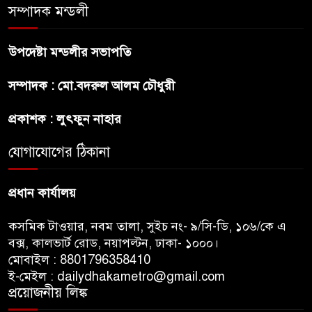
সম্পাদক মন্ডলী
খলনায়ক ডনকে কারাগারে প্রেরণ
উপদেষ্টা মন্ডলীর সভাপতি
মৃত্যুদণ্ডপ্রাপ্ত আসামী হাসিনার
হুমকি-ধামকির দায় এড়াতে পারে না
সম্পাদক : মো.বদরুল আলম চৌধুরী
ভারত : লেবার পার্টির চেয়ারম্যান
প্রকাশক : লুৎফুন নাহার
সালমান শাহর রহস্যমৃত্যুতে
রাজসাক্ষী রিজভীর বক্তব্যে ক্ষুব্ধ
যোগাযোগের ঠিকানা
হওয়ার কারণ ব্যাখ্যা দিলেন শাবনুর
প্রধান কার্যালয়
কসমিক টাওয়ার, নবম তালা, সুইচ নং- ৯/সি-ডি, ১০৬/কে এ
বক্স, কালভার্ট রোড, নয়াপল্টন, ঢাকা- ১০০০।
মোবাইল : 8801796358410
ই-মেইল : dailydhakametro@gmail.com
প্রয়োজনীয় লিঙ্ক