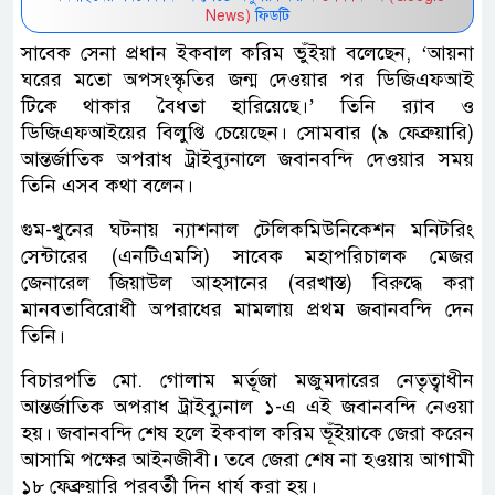
News)
ফিডটি
সাবেক সেনা প্রধান ইকবাল করিম ভুঁইয়া বলেছেন, ‘আয়না
ঘরের মতো অপসংস্কৃতির জন্ম দেওয়ার পর ডিজিএফআই
টিকে থাকার বৈধতা হারিয়েছে।’ তিনি র‍্যাব ও
ডিজিএফআইয়ের বিলুপ্তি চেয়েছেন। সোমবার (৯ ফেব্রুয়ারি)
আন্তর্জাতিক অপরাধ ট্রাইব্যুনালে জবানবন্দি দেওয়ার সময়
তিনি এসব কথা বলেন।
গুম-খুনের ঘটনায় ন্যাশনাল টেলিকমিউনিকেশন মনিটরিং
সেন্টারের (এনটিএমসি) সাবেক মহাপরিচালক মেজর
জেনারেল জিয়াউল আহসানের (বরখাস্ত) বিরুদ্ধে করা
মানবতাবিরোধী অপরাধের মামলায় প্রথম জবানবন্দি দেন
তিনি।
বিচারপতি মো. গোলাম মর্তূজা মজুমদারের নেতৃত্বাধীন
আন্তর্জাতিক অপরাধ ট্রাইব্যুনাল ১-এ এই জবানবন্দি নেওয়া
হয়। জবানবন্দি শেষ হলে ইকবাল করিম ভূঁইয়াকে জেরা করেন
আসামি পক্ষের আইনজীবী। তবে জেরা শেষ না হওয়ায় আগামী
১৮ ফেব্রুয়ারি পরবর্তী দিন ধার্য করা হয়।