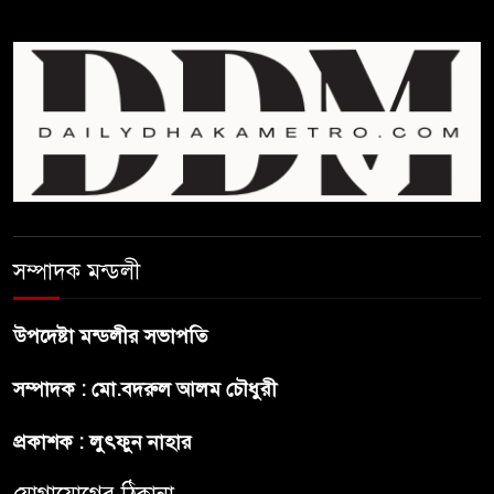
রাজনীতি যেন বাধা না হয় :
প্রধানমন্ত্রী
ফিফা সভাপতির বিরুদ্ধে এবার
‘নারী সংক্রান্ত অভিযোগ
ছেলেকে নিয়ে রোনালদোর যে বড়
স্বপ্ন
সম্পাদক মন্ডলী
অস্ট্রেলিয়ার অখ্যাত একাদশের
কাছেই ধরাশায়ী বাংলাদেশ
উপদেষ্টা মন্ডলীর সভাপতি
সম্পাদক : মো.বদরুল আলম চৌধুরী
ট্রাম্পের ৪০ কোটি ডলারের ‘বলরুম
প্রকল্প’ আটকে দিলেন মার্কিন
প্রকাশক : লুৎফুন নাহার
আদালত