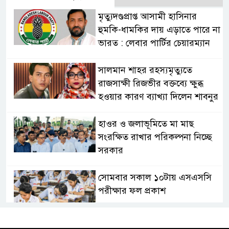
মৃত্যুদণ্ডপ্রাপ্ত আসামী হাসিনার
হুমকি-ধামকির দায় এড়াতে পারে না
ভারত : লেবার পার্টির চেয়ারম্যান
সালমান শাহর রহস্যমৃত্যুতে
রাজসাক্ষী রিজভীর বক্তব্যে ক্ষুব্ধ
হওয়ার কারণ ব্যাখ্যা দিলেন শাবনুর
হাওর ও জলাভূমিতে মা মাছ
সংরক্ষিত রাখার পরিকল্পনা নিচ্ছে
সরকার
সোমবার সকাল ১০টায় এসএসসি
পরীক্ষার ফল প্রকাশ
চিকিৎসকদের পেশাগত দায়িত্বে