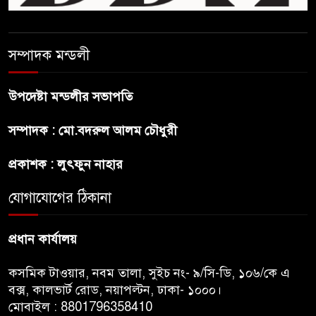
গণহত্যার দায়ে কারাগারে যাক :
আইনমন্ত্রী
সম্পাদক মন্ডলী
বিলুপ্ত হচ্ছে র‍্যাব,নতুন বাহিনী
‘স্পেশাল রেসপন্স ব্যাটালিয়ন’
উপদেষ্টা মন্ডলীর সভাপতি
শেখ হাসিনা প্রসঙ্গে ভারতের ভূমিকা
সম্পাদক : মো.বদরুল আলম চৌধুরী
নিয়ে বাংলাদেশের ক্ষুব্ধ প্রতিক্রিয়া
প্রকাশক : লুৎফুন নাহার
বাংলাদেশে আইএস আইয়ের অবাধ
যোগাযোগের ঠিকানা
সুযোগ পাওয়ার অভিযোগ ভিত্তিহীন
বললো পাকিস্তান
প্রধান কার্যালয়
কসমিক টাওয়ার, নবম তালা, সুইচ নং- ৯/সি-ডি, ১০৬/কে এ
বক্স, কালভার্ট রোড, নয়াপল্টন, ঢাকা- ১০০০।
মোবাইল : 8801796358410