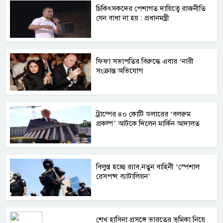
চিকিৎসকদের পেশাগত দায়িত্বে রাজনীতি
যেন বাধা না হয় : প্রধানমন্ত্রী
ফিফা সভাপতির বিরুদ্ধে এবার ‘নারী
সংক্রান্ত অভিযোগ
ট্রাম্পের ৪০ কোটি ডলারের ‘বলরুম
প্রকল্প’ আটকে দিলেন মার্কিন আদালত
বিলুপ্ত হচ্ছে র‍্যাব,নতুন বাহিনী ‘স্পেশাল
রেসপন্স ব্যাটালিয়ন’
শেখ হাসিনা প্রসঙ্গে ভারতের ভূমিকা নিয়ে