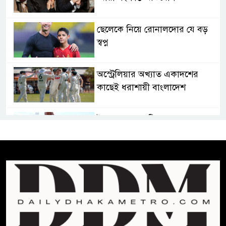
ছেলেকে নিয়ে রোনালদোর যে বড়
স্বপ্ন
অস্ট্রেলিয়ার অখ্যাত একাদশের
কাছেই ধরাশায়ী বাংলাদেশ
ট্রাম্পের ৪০ কোটি ডলারের ‘বলরুম
প্রকল্প’ আটকে দিলেন মার্কিন
আদালত
শেখ হাসিনার বক্তব্যে ভারতের
সমর্থন নেই : রণধীর জয়সওয়াল
শেখ হাসিনা দেশে ফিরে আসুক,