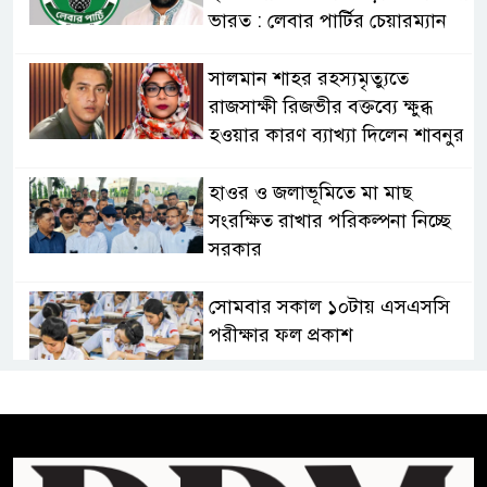
ভারত : লেবার পার্টির চেয়ারম্যান
সালমান শাহর রহস্যমৃত্যুতে
রাজসাক্ষী রিজভীর বক্তব্যে ক্ষুব্ধ
হওয়ার কারণ ব্যাখ্যা দিলেন শাবনুর
হাওর ও জলাভূমিতে মা মাছ
সংরক্ষিত রাখার পরিকল্পনা নিচ্ছে
সরকার
সোমবার সকাল ১০টায় এসএসসি
পরীক্ষার ফল প্রকাশ
চিকিৎসকদের পেশাগত দায়িত্বে
রাজনীতি যেন বাধা না হয় :
প্রধানমন্ত্রী