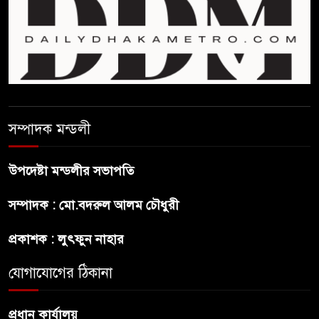
ফিফা সভাপতির বিরুদ্ধে এবার
‘নারী সংক্রান্ত অভিযোগ
ছেলেকে নিয়ে রোনালদোর যে বড়
স্বপ্ন
সম্পাদক মন্ডলী
অস্ট্রেলিয়ার অখ্যাত একাদশের
কাছেই ধরাশায়ী বাংলাদেশ
উপদেষ্টা মন্ডলীর সভাপতি
সম্পাদক : মো.বদরুল আলম চৌধুরী
ট্রাম্পের ৪০ কোটি ডলারের ‘বলরুম
প্রকল্প’ আটকে দিলেন মার্কিন
প্রকাশক : লুৎফুন নাহার
আদালত
যোগাযোগের ঠিকানা
শেখ হাসিনার বক্তব্যে ভারতের
সমর্থন নেই : রণধীর জয়সওয়াল
প্রধান কার্যালয়