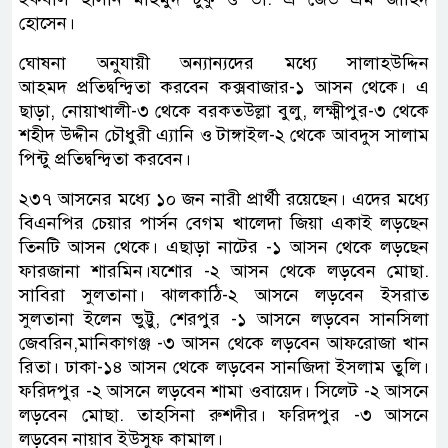
হোসেন।
ঘোষনা অনুযায়ী অন্যান্যদের মধ্যে সালাহউদ্দিন
আহমদ প্রতিদ্বন্দ্বিতা করবেন কক্সবাজার-১ আসন থেকে। এ
ছাড়া, নোয়াখালী-৩ থেকে বরকতউল্লা বুলু, লক্ষ্মীপুর-৩ থেকে
শহীদ উদ্দীন চৌধুরী এ্যানি ও টাঙ্গাইল-২ থেকে আবদুস সালাম
পিন্টু প্রতিদ্বন্দ্বিতা করবেন।
২৩৭ আসনের মধ্যে ১০ জন নারী প্রার্থী রয়েছেন। এদের মধ্যে
বিএনপির চেয়ার পার্সন বেগম খালেদা জিয়া একাই লড়ছেন
তিনটি আসন থেকে। এছাড়া নাটের -১ আসন থেকে লড়ছেন
ফারজানা শারমিন।যশোর -২ আসন থেকে লড়বেন মোছা.
সাবিরা সুলতানা। ঝালকাঠি-২ আসনে লড়বেন ইসরাত
সুলতানা ইলেন ভুট্টু, শেরপুর -১ আসনে লড়বেন ‍সানসিলা
জেবরিন,মানিকাগঞ্জ -৩ আসন থেকে লড়বেন আফরোজা খান
রিতা। ঢাকা-১৪ আসন থেকে লড়বেন সানজিদা ইসলাম তুলি।
ফরিদপুর -২ আসনে লড়বেন শামা ওবায়েদ। সিলেট -২ আসনে
লড়বেন মোছা. তাহসিনা রুশদীর। ফরিদপুর -৩ আসনে
লড়বেন নায়াব ইউসুফ কামাল।