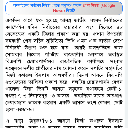
অনলাইনের সর্বশেষ নিউজ পেতে অনুসরণ করুন
গুগল নিউজ (Google
News)
ফিডটি
একদিন আগে শুরু হয়েছে আসন্ন জাতীয় সংসদ নির্বাচনের
ক্যাম্পেইন।এদিন নির্বাচনের প্রচারণার অংশ হিসেবে ৪৮
সেকেন্ডের একটি টিজার প্রকাশ করা হয়। প্রধান উপদেষ্টা
সহকারী প্রেস সচিব সুচিস্মিতা তিথি এমন এক বার্তায় দেশে
নির্বাচনী উত্তাপ শুরু হয়ে যায়। তারই ফলশ্রুতিতে আজ
সোমবার বিকেল পাঁচটায় রাজধানীর গুলশানে অবস্থিত
বিএনপি চেয়ারপার্সনের রাজনৈতিক কার্যালয়ে সংবাদ
সম্মেলনে দলীয় প্রার্থীদের নাম ঘোষনা করেন দলটির মহাসচিব
মির্জা ফখরুল ইসলাম আলমগীর। তিনশ আসনে বিএনপি
২৩৭জনের তালিকা প্রকাশ করে। দলটির চেয়ারপার্সন বেগম
খালেদা জিয়া তিনটি আসনে লড়বেন যথাক্রমে ফেনী-১,
বগুড়া-৭ ও দিনাজপুর -৩ আসনে। অন্যদিকে দলের ভারপ্রাপ্ত
চেয়ারম্যান তারেক রহমান একটি আসনে অংশ নেবেন, সেটি
হলো বগুড়া-৬।
এ ছাড়া, ঠাকুরগাঁও-১ আসনে মির্জা ফখরুল ইসলাম
আলমগীর, ঢাকা-১৪ আসনে মায়ের ডাকের সানজিদা তুলি