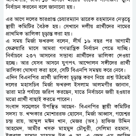
নির্বাচন করবেন বলে জানানো হয়।
এর আগে দলের ভারপ্রাপ্ত চেয়ারম্যান তারেক রহমানের নেতৃত্বে
স্থায়ী কমিটির বৈঠক হয়। সেখানে দলীয় প্রার্থীদের নামের
প্রাথমিক তালিকা চূড়ান্ত করা হয়।
এ সময় মির্জা ফখরুল বলেন, দীর্ঘ ১৬ বছর পর আগামী
ফেব্রুয়ারি মাসে আমরা গণতান্ত্রিক নির্বাচন পেতে যাচ্ছি।
নির্বাচনে ২৩৭ আসনের সম্ভাব্য প্রার্থীদের তালিকা দেওয়া
হচ্ছে। আর যেসব আসনে যুগপৎ আন্দোলন সঙ্গীদের প্রার্থী
তালিকা ঘোষণা করা হবে, সেটি বিএনপি সমন্বয় করে নেবে।
এদিন বিএনপির প্রার্থী তালিকা চূড়ান্ত করণ নিয়ে প্রশ্ন উঠতেই
দলের মহাসচিব মির্জা ফখরুল ইসলাম আলমগীর জানান,
তারা মাঠ পর্যায়ে জরিপ করছেন, যাতে নির্বাচনে জয়ী হওয়ার
মতো প্রার্থী বাছাই করতে পারেন।
সংবাদ সম্মেলনে উপস্থিত আছেন- বিএনপির স্থায়ী কমিটির
সদস্য ড. খন্দকার মোশাররফ হোসেন, মির্জা আব্বাস, গয়েশ্বর
চন্দ্র রায়, আব্দুল মঈন খান, মেজর (অব.) হাফিজ উদ্দিন
আহমেদ, আমীর খসরু মাহমুদ চৌধুরী, সেলিমা রহমান,
ইকবাল হাসান মাহমুদ টুকু ও ডা. এ জেড এম জাহিদ