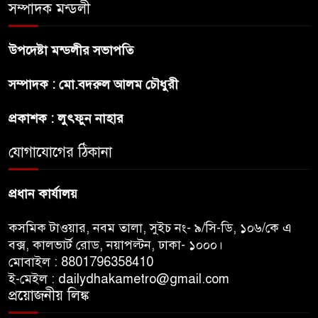
সম্পাদক মন্ডলী
“বাংলাদেশি পাসপোর্ট বলে ওরা
উপদেষ্টা মন্ডলীর সভাপতি
আমাদের হোটলে নেয়নি’
সম্পাদক : মো.বদরুল আলম চৌধুরী
রাষ্ট্রপতি নির্বাচনে ১১ দলীয় ঐক্যের
প্রকাশক : লুৎফুন নাহার
প্রার্থী অলি আহমদ
যোগাযোগের ঠিকানা
প্রধান কার্যালয়
কসমিক টাওয়ার, নবম তালা, সুইচ নং- ৯/সি-ডি, ১০৬/কে এ
বক্স, কালভার্ট রোড, নয়াপল্টন, ঢাকা- ১০০০।
মোবাইল : 8801796358410
ই-মেইল : dailydhakametro@gmail.com
প্রয়োজনীয় লিঙ্ক