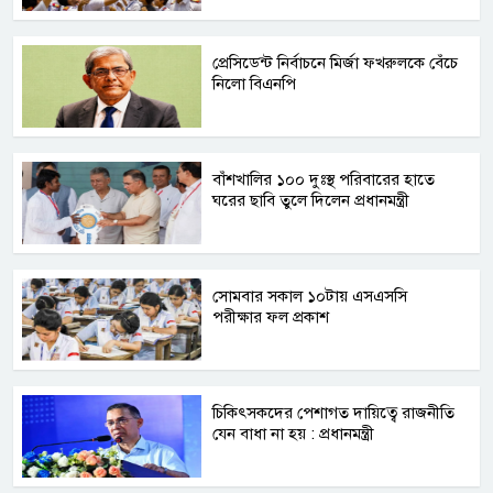
প্রেসিডেন্ট নির্বাচনে মির্জা ফখরুলকে বেঁচে
নিলো বিএনপি
বাঁশখালির ১০০ দুঃস্থ পরিবারের হাতে
ঘরের ছাবি তুলে দিলেন প্রধানমন্ত্রী
সোমবার সকাল ১০টায় এসএসসি
পরীক্ষার ফল প্রকাশ
চিকিৎসকদের পেশাগত দায়িত্বে রাজনীতি
যেন বাধা না হয় : প্রধানমন্ত্রী