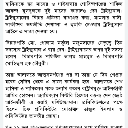
হাসিনাকে ছয় মাসের ও গাইবান্ধার গোবিন্দগঞ্জের শাকিল
আকন্দ বুলবুলকে দুই মাসের কারাদণ্ড দেন ট্রাইব্যুনাল।
ট্রাইব্যুনালের বিচার প্রক্রিয়া বাধাগ্রস্ত করা, মামলার বাদী,
সাক্ষীদের ভয়ভীতি দেখানো ও হুমকি দেওয়ায় ট্রাইব্যুনাল
আইনে এ সাজা দেওয়া হয়।
বিচারপতি মো. গোলাম মর্তূজা মজুমদারের নেতৃত্বে তিন
সদস্যের ট্রাইব্যুনাল এ রায় দেন। ট্রাইব্যুনালের অপর দুই সদস্য
হলেন– বিচারপতি শফিউল আলম মাহমুদ ও বিচারপতি
মোহিতুল হক চৌধুরী।
তারা আদালতে আত্মসমর্পণের পর বা তারা যে দিন গ্রেপ্তার
হবেন সেদিন থেকে এ সাজা কার্যকর হবে। আদালতে শেখ
হাসিনা ও শাকিলের পক্ষে শুনানি করেন রাষ্ট্রনিযুক্ত আইনজীবী
আমির হোসেন। অ্যামিক্যাস কিউরি হিসেবে বক্তব্য দেন জ্যেষ্ঠ
আইনজীবী এ ওয়াই মশিউজ্জামান। প্রসিকিউশনের পক্ষে
ছিলেন চিফ প্রসিকিউটর মোহাম্মদ তাজুল ইসলাম ও
প্রসিকিউটর তানভীর জোহা।
গত ১৯ জুন ছাত্র-জনতার গণঅভ্যুত্থানের মুখে পালিয়ে যাওয়া