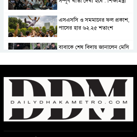
সম্পূর্ণ খাতা দেখা হবে : শিক্ষামন্ত্রী
এসএসসি ও সমমানের ফল প্রকাশ,
পাসের হার ৬২.২৫ শতাংশ
বাবাকে শেষ বিদায় জানালেন মেসি
সৌদি আরবের কারখানায় আগুনে
পুড়ে নওগাঁরই ১০ জনের মৃত্যু
রাষ্ট্রপতি নির্বাচন ও বৈশ্বিক চ্যালেঞ্জ
মোকাবেলা
প্রেসিডেন্ট নির্বাচনে মির্জা ফখরুলকে
বেঁচে নিলো বিএনপি