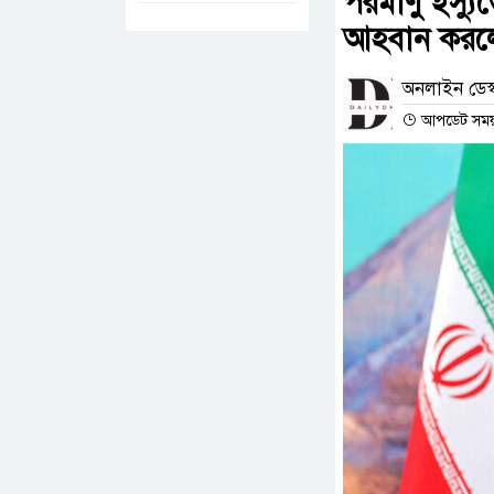
পরমাণু ইস্যু
আহবান করলে
অনলাইন ডেস্
আপডেট সময় :