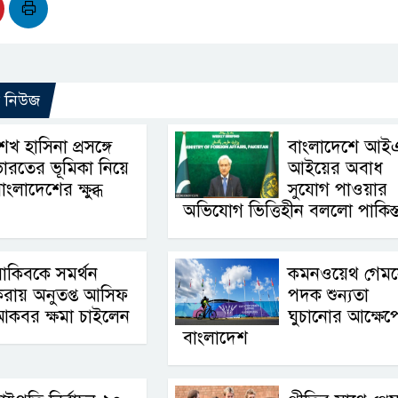
ো নিউজ
েখ হাসিনা প্রসঙ্গে
বাংলাদেশে আই
ারতের ভূমিকা নিয়ে
আইয়ের অবাধ
াংলাদেশের ক্ষুব্ধ
সুযোগ পাওয়ার
অভিযোগ ভিত্তিহীন বললো পাকিস্
াকিবকে সমর্থন
কমনওয়েথ গেম
রায় অনুতপ্ত আসিফ
পদক শুন্যতা
আকবর ক্ষমা চাইলেন
ঘুচানোর আক্ষেপ
বাংলাদেশ