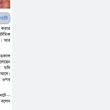
সাকিবকে সমর্থন
করায় অনুতপ্ত
আসিফ আকবর ক্ষমা
ডটি
চাইলেন
র করার
যাটমিক
কমনওয়েথ গেমসে
ন । আর
পদক শুন্যতা
ঘুচানোর আক্ষেপে
 গতকাল
বাংলাদেশ
বলেছেন
া যদি
প্রথম শ্রেণি ছাড়া
য় আসে।
অন্য সব শ্রেণিতে
ার ওপর
হবে ভর্তি পরীক্ষা:
শিক্ষা মন্ত্রণালয়
 ঘটে—
ে বলেন
কাউকে অসম্মান