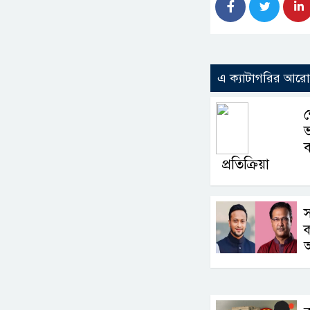
এ ক্যাটাগরির আর
শ
ভ
ব
প্রতিক্রিয়া
স
ক