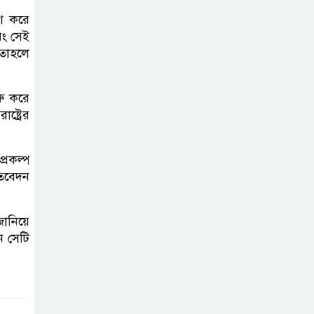
করতে নয়, জনগনের
াশ করে
অধিকার আদায়ে
বং সেই
এসেছিঃ জামাতের আমির
 তাহলে
রাষ্ট্রপতি নির্বাচন ২০
রু করে
আগষ্ট
্ট্রের
প্রীতির সাথে প্রেম
্রকল্প
নয় ছিল গভীর বন্ধুত্ব
তিবেদন
: ব্রেট লি
জানিয়ে
জুলাই সনদ ও
ে সেটি
জুলাই যোদ্ধা
সংবর্ধনা অনুষ্ঠানে
বিশৃঙ্খলায় ক্ষুদ্ধ ভারপ্রাপ্ত রাষ্ট্রপতি