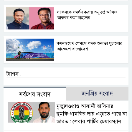
সাকিবকে সমর্থন করায় অনুতপ্ত আসিফ
আকবর ক্ষমা চাইলেন
কমনওয়েথ গেমসে পদক শুন্যতা ঘুচানোর
আক্ষেপে বাংলাদেশ
ট্যাগস :
জনপ্রিয় সংবাদ
সর্বশেষ সংবাদ
মৃত্যুদণ্ডপ্রাপ্ত আসামী হাসিনার
হুমকি-ধামকির দায় এড়াতে পারে না
ভারত : লেবার পার্টির চেয়ারম্যান