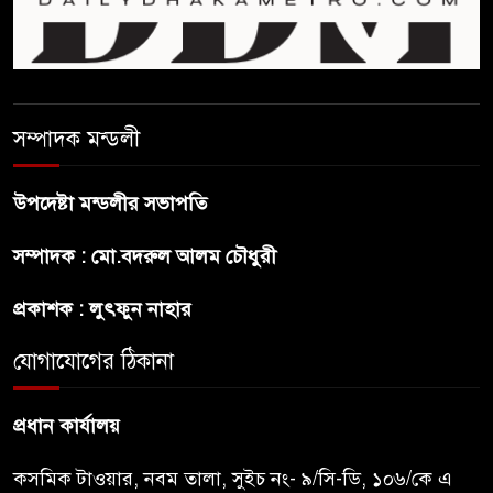
ছেলেকে নিয়ে রোনালদোর যে বড়
স্বপ্ন
সম্পাদক মন্ডলী
অস্ট্রেলিয়ার অখ্যাত একাদশের
কাছেই ধরাশায়ী বাংলাদেশ
উপদেষ্টা মন্ডলীর সভাপতি
সম্পাদক : মো.বদরুল আলম চৌধুরী
ট্রাম্পের ৪০ কোটি ডলারের ‘বলরুম
প্রকল্প’ আটকে দিলেন মার্কিন
প্রকাশক : লুৎফুন নাহার
আদালত
যোগাযোগের ঠিকানা
শেখ হাসিনার বক্তব্যে ভারতের
সমর্থন নেই : রণধীর জয়সওয়াল
প্রধান কার্যালয়
কসমিক টাওয়ার, নবম তালা, সুইচ নং- ৯/সি-ডি, ১০৬/কে এ