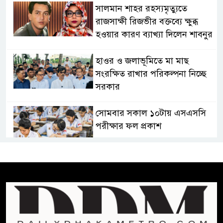
সালমান শাহর রহস্যমৃত্যুতে
রাজসাক্ষী রিজভীর বক্তব্যে ক্ষুব্ধ
হওয়ার কারণ ব্যাখ্যা দিলেন শাবনুর
হাওর ও জলাভূমিতে মা মাছ
সংরক্ষিত রাখার পরিকল্পনা নিচ্ছে
সরকার
সোমবার সকাল ১০টায় এসএসসি
পরীক্ষার ফল প্রকাশ
চিকিৎসকদের পেশাগত দায়িত্বে
রাজনীতি যেন বাধা না হয় :
প্রধানমন্ত্রী
ফিফা সভাপতির বিরুদ্ধে এবার
‘নারী সংক্রান্ত অভিযোগ