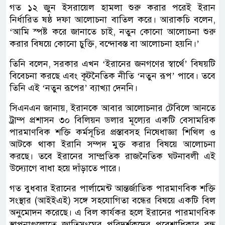
গত ১২ জুন ইসরায়েল হামলা শুরু করার পরেই ইরান
নির্ধারিত ষষ্ঠ দফা আলোচনা বাতিল করে। আরাকচি বলেন,
‘আমি স্পষ্ট করে জানাতে চাই, নতুন কোনো আলোচনা শুরু
করার বিষয়ে কোনো চুক্তি, বন্দোবস্ত বা আলোচনা হয়নি।’
তিনি বলেন, সরকার এখন ‘ইরানের জনগণের স্বার্থে’ বিষয়টি
বিবেচনা করছে এবং কূটনৈতিক নীতি ‘নতুন রূপ’ পাবে। তবে
তিনি এই ‘নতুন রূপের’ ব্যাখ্যা দেননি।
সিএনএন জানায়, ইরানকে আবার আলোচনার টেবিলে আনতে
ট্রাম্প প্রশাসন ৩০ বিলিয়ন ডলার মূল্যের একটি বেসামরিক
পারমাণবিক শক্তি কর্মসূচির প্রস্তাবসহ নিষেধাজ্ঞা শিথিল ও
আটকে থাকা ইরানি সম্পদ মুক্ত করার বিষয়ে আলোচনা
করছে। তবে ইরানের সাম্প্রতিক রাজনৈতিক ঘটনাবলী এই
উদ্যোগে বাধা হয়ে দাঁড়াতে পারে।
গত বুধবার ইরানের পার্লামেন্ট আন্তর্জাতিক পারমাণবিক শক্তি
সংস্থার (আইইএই) সঙ্গে সহযোগিতা বন্ধের বিষয়ে একটি বিল
অনুমোদন করেছে। এ বিল কার্যকর হলে ইরানের পারমাণবিক
স্থাপনাগুলোতে জাতিসংঘের পরিদর্শকদের প্রবেশাধিকার বন্ধ