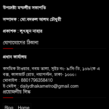
উপদেষ্টা মন্ডলীর সভাপতি
প্রীতির সাথে প্রেম নয় ছিল গভীর
সম্পাদক : মো.বদরুল আলম চৌধুরী
বন্ধুত্ব : ব্রেট লি
প্রকাশক : লুৎফুন নাহার
জুলাই সনদ ও জুলাই যোদ্ধা সংবর্ধনা
অনুষ্ঠানে বিশৃঙ্খলায় ক্ষুদ্ধ ভারপ্রাপ্ত
যোগাযোগের ঠিকানা
রাষ্ট্রপতি
প্রধান কার্যালয়
কসমিক টাওয়ার, নবম তালা, সুইচ নং- ৯/সি-ডি, ১০৬/কে এ
বক্স, কালভার্ট রোড, নয়াপল্টন, ঢাকা- ১০০০।
মোবাইল : 8801796358410
ই-মেইল : dailydhakametro@gmail.com
প্রয়োজনীয় লিঙ্ক
Blog
Home