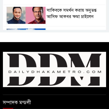
সাকিবকে সমর্থন করায় অনুতপ্ত
আসিফ আকবর ক্ষমা চাইলেন
কমনওয়েথ গেমসে পদক শুন্যতা
ঘুচানোর আক্ষেপে বাংলাদেশ
প্রথম শ্রেণি ছাড়া অন্য সব শ্রেণিতে
হবে ভর্তি পরীক্ষা: শিক্ষা মন্ত্রণালয়
কাউকে অসম্মান করতে নয়,
জনগনের অধিকার আদায়ে এসেছিঃ
জামাতের আমির
রাষ্ট্রপতি নির্বাচন ২০ আগষ্ট
সম্পাদক মন্ডলী