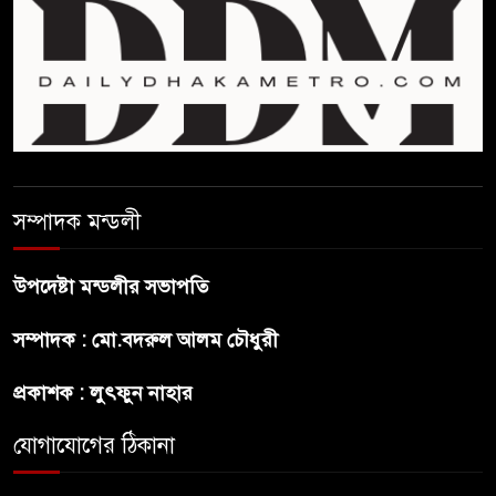
বাংলাদেশে বিনিয়োগ ও দক্ষ শ্রমিক
নিতে আগ্রহী সৌদি আরব
ব্রাজিলের ফুটবলারকে গুলি করে
হত্যা
সম্পাদক মন্ডলী
গ্যাসের দাম বাড়লো ৭০ টাকা, সন্ধ্যা
থেকে কার্যকর
উপদেষ্টা মন্ডলীর সভাপতি
রাজধানীর উত্তরখানে
সম্পাদক : মো.বদরুল আলম চৌধুরী
পরিচ্ছন্নতাকর্মী-এলাকাবাসীর মধ্যে
সংঘর্ষ, প্রশাসক ও স্থানীয় এমপির’র
প্রকাশক : লুৎফুন নাহার
ওপর হামলার অভিযোগ
যোগাযোগের ঠিকানা
ভারতের রাজনীতিতে আবারো