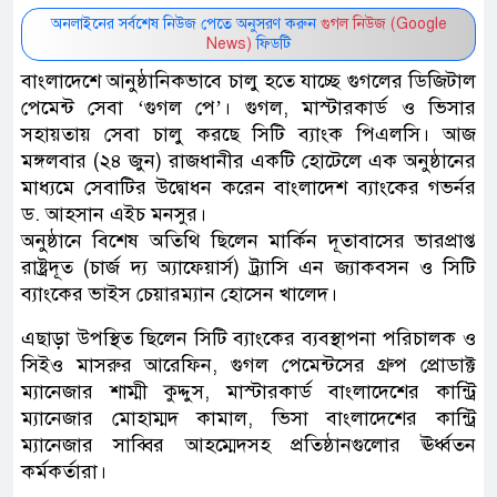
অনলাইনের সর্বশেষ নিউজ পেতে অনুসরণ করুন
গুগল নিউজ (Google
News)
ফিডটি
বাংলাদেশে আনুষ্ঠানিকভাবে চালু হতে যাচ্ছে গুগলের ডিজিটাল
পেমেন্ট সেবা ‘গুগল পে’। গুগল, মাস্টারকার্ড ও ভিসার
সহায়তায় সেবা চালু করছে সিটি ব্যাংক পিএলসি। আজ
মঙ্গলবার (২৪ জুন) রাজধানীর একটি হোটেলে এক অনুষ্ঠানের
মাধ্যমে সেবাটির উদ্বোধন করেন বাংলাদেশ ব্যাংকের গভর্নর
ড. আহসান এইচ মনসুর।
অনুষ্ঠানে বিশেষ অতিথি ছিলেন মার্কিন দূতাবাসের ভারপ্রাপ্ত
রাষ্ট্রদূত (চার্জ দ্য অ্যাফেয়ার্স) ট্র্যাসি এন জ্যাকবসন ও সিটি
ব্যাংকের ভাইস চেয়ারম্যান হােসেন খালেদ।
এছাড়া উপস্থিত ছিলেন সিটি ব্যাংকের ব্যবস্থাপনা পরিচালক ও
সিইও মাসরুর আরেফিন, গুগল পেমেন্টসের গ্রুপ প্রোডাক্ট
ম্যানেজার শাম্মী কুদ্দুস, মাস্টারকার্ড বাংলাদেশের কান্ট্রি
ম্যানেজার মােহাম্মদ কামাল, ভিসা বাংলাদেশের কান্ট্রি
ম্যানেজার সাব্বির আহম্মেদসহ প্রতিষ্ঠানগুলোর ঊর্ধ্বতন
কর্মকর্তারা।