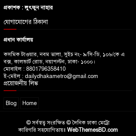
নিতে আগ্রহী সৌদি আরব
প্রকাশক : লুৎফুন নাহার
যোগাযোগের ঠিকানা
ব্রাজিলের ফুটবলারকে গুলি করে
হত্যা
প্রধান কার্যালয়
কসমিক টাওয়ার, নবম তালা, সুইচ নং- ৯/সি-ডি, ১০৬/কে এ
বক্স, কালভার্ট রোড, নয়াপল্টন, ঢাকা- ১০০০।
মোবাইল : 8801796358410
ই-মেইল : dailydhakametro@gmail.com
প্রয়োজনীয় লিঙ্ক
Blog
Home
© সর্বস্বত্ব সংরক্ষিত © দৈনিক ঢাকা মেট্রো
কারিগরি সহযোগিতায়ঃ
WebThemesBD.com