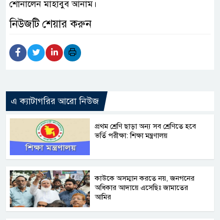
শোনালেন মাহাবুব আনাম।
নিউজটি শেয়ার করুন
এ ক্যাটাগরির আরো নিউজ
প্রথম শ্রেণি ছাড়া অন্য সব শ্রেণিতে হবে
ভর্তি পরীক্ষা: শিক্ষা মন্ত্রণালয়
কাউকে অসম্মান করতে নয়, জনগনের
অধিকার আদায়ে এসেছিঃ জামাতের
আমির