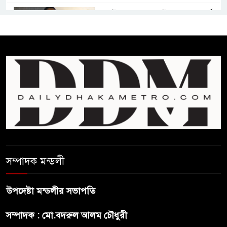
জুলাই সনদ ও জুলাই যোদ্ধা সংবর্ধনা
অনুষ্ঠানে বিশৃঙ্খলায় ক্ষুদ্ধ ভারপ্রাপ্ত
রাষ্ট্রপতি
আমরা যদি বলি জুলাই কার, তাহলে
তো জুলাই কারওই থাকবে না:
স্বরাষ্ট্রমন্ত্রী
ফ্যাসিবাদ মুক্ত দিবস ৫ আগস্ট
সম্পাদক মন্ডলী
শেখ হাসিনার বক্তব্য প্রচার করলেই
ব্যবস্থা নিবে সরকার : প্রধানমন্ত্রীর
উপদেষ্টা মন্ডলীর সভাপতি
উপদেষ্টা
সম্পাদক : মো.বদরুল আলম চৌধুরী
বাংলাদেশে বিনিয়োগ ও দক্ষ শ্রমিক