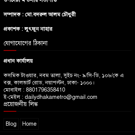
শেখ হাসিনার বক্তব্য প্রচার করলেই
সম্পাদক : মো.বদরুল আলম চৌধুরী
ব্যবস্থা নিবে সরকার : প্রধানমন্ত্রীর
উপদেষ্টা
প্রকাশক : লুৎফুন নাহার
যোগাযোগের ঠিকানা
বাংলাদেশে বিনিয়োগ ও দক্ষ শ্রমিক
নিতে আগ্রহী সৌদি আরব
প্রধান কার্যালয়
কসমিক টাওয়ার, নবম তালা, সুইচ নং- ৯/সি-ডি, ১০৬/কে এ
বক্স, কালভার্ট রোড, নয়াপল্টন, ঢাকা- ১০০০।
মোবাইল : 8801796358410
ই-মেইল : dailydhakametro@gmail.com
প্রয়োজনীয় লিঙ্ক
Blog
Home