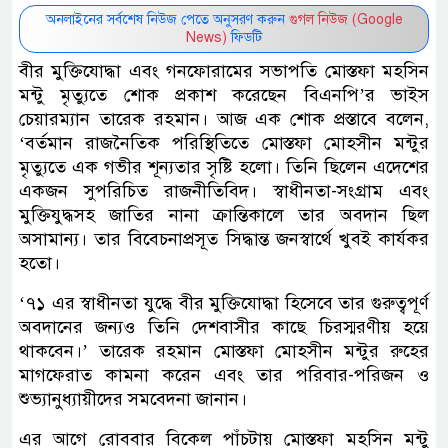
অনলাইনের সর্বশেষ নিউজ পেতে অনুসরণ করুন
গুগল নিউজ (Google
News)
ফিডটি
বীর মুক্তিযোদ্ধা এবং গনফোরামের সভাপতি মোস্তফা মহসিন
মন্টু মৃত্যুতে শোক প্রকাশ করেছেন বিএনপি’র ভাইস
চেয়ারম্যান তারেক রহমান। আজ এক শোক প্রস্তাবে বলেন,
‘বর্তমান রাজনৈতিক পরিস্থিতিতে মোস্তফা মোহসীন মন্টুর
মৃত্যুতে এক গভীর শূন্যতার সৃষ্টি হলো। তিনি ছিলেন এদেশের
একজন সুপরিচিত রাজনীতিবিদ। স্বাধীনতা-সংগ্রাম এবং
মুক্তিযুদ্ধসহ জাতির নানা ক্রান্তিকালে তার অবদান ছিল
অসামান্য। তার বিবেচনাপ্রসূত সিদ্ধান্ত জনস্বার্থে খুবই কার্যকর
হতো।
‘৭১ এর স্বাধীনতা যুদ্ধে বীর মুক্তিযোদ্ধা হিসেবে তার গুরুত্বপূর্ণ
অবদানের জন্যও তিনি দেশবাসীর কাছে চিরস্মরণীয় হয়ে
থাকবেন।’ তারেক রহমান মোস্তফা মোহসীন মন্টুর রুহের
মাগফেরাত কামনা করেন এবং তার পরিবার-পরিজন ও
শুভ্যানুধ্যায়ীদের সমবেদনা জানান।
এর আগে রোববার বিকেল পাঁচটায় মোস্তফা মহসিন মন্টু