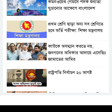
কমনওয়েথ গেমসে পদক শুন্যতা
ঘুচানোর আক্ষেপে বাংলাদেশ
প্রথম শ্রেণি ছাড়া অন্য সব শ্রেণিতে
হবে ভর্তি পরীক্ষা: শিক্ষা মন্ত্রণালয়
কাউকে অসম্মান করতে নয়,
জনগনের অধিকার আদায়ে এসেছিঃ
জামাতের আমির
রাষ্ট্রপতি নির্বাচন ২০ আগষ্ট
প্রীতির সাথে প্রেম নয় ছিল গভীর
বন্ধুত্ব : ব্রেট লি