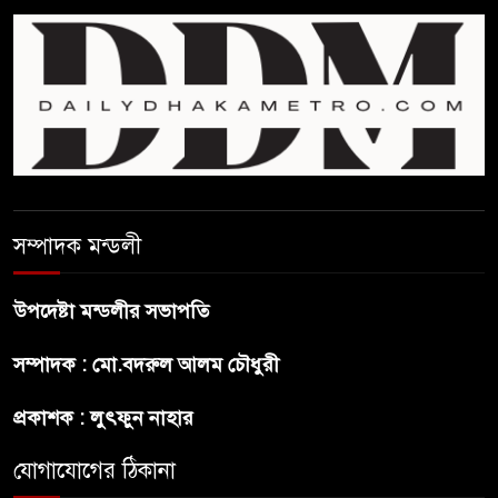
জুলাই সনদ ও জুলাই যোদ্ধা সংবর্ধনা
অনুষ্ঠানে বিশৃঙ্খলায় ক্ষুদ্ধ ভারপ্রাপ্ত
রাষ্ট্রপতি
আমরা যদি বলি জুলাই কার, তাহলে
তো জুলাই কারওই থাকবে না:
স্বরাষ্ট্রমন্ত্রী
সম্পাদক মন্ডলী
ফ্যাসিবাদ মুক্ত দিবস ৫ আগস্ট
উপদেষ্টা মন্ডলীর সভাপতি
শেখ হাসিনার বক্তব্য প্রচার করলেই
সম্পাদক : মো.বদরুল আলম চৌধুরী
ব্যবস্থা নিবে সরকার : প্রধানমন্ত্রীর
উপদেষ্টা
প্রকাশক : লুৎফুন নাহার
যোগাযোগের ঠিকানা
বাংলাদেশে বিনিয়োগ ও দক্ষ শ্রমিক