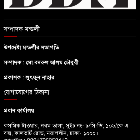
ছেলেকে নিয়ে রোনালদোর যে বড়
স্বপ্ন
সম্পাদক মন্ডলী
অস্ট্রেলিয়ার অখ্যাত একাদশের
কাছেই ধরাশায়ী বাংলাদেশ
উপদেষ্টা মন্ডলীর সভাপতি
সম্পাদক : মো.বদরুল আলম চৌধুরী
ট্রাম্পের ৪০ কোটি ডলারের ‘বলরুম
প্রকল্প’ আটকে দিলেন মার্কিন
প্রকাশক : লুৎফুন নাহার
আদালত
যোগাযোগের ঠিকানা
শেখ হাসিনার বক্তব্যে ভারতের
সমর্থন নেই : রণধীর জয়সওয়াল
প্রধান কার্যালয়
কসমিক টাওয়ার, নবম তালা, সুইচ নং- ৯/সি-ডি, ১০৬/কে এ
বক্স, কালভার্ট রোড, নয়াপল্টন, ঢাকা- ১০০০।