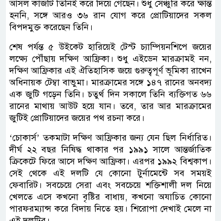
আসল কাজটি তিনিই করে দিয়ে গেছেন। শুধু সেঞ্চুরি করে ক্ষান্ত
হননি, সঙ্গে আরও ৩৬ রান যোগ করে প্রোটিয়াদের সকল
বিপদমুক্ত করেছেন তিনি।
শেষ পর্যন্ত ৫ উইকেট হারিয়েই টেস্ট চ্যাম্পিয়নশিপে জয়ের
লক্ষ্যে পৌঁছায় দক্ষিণ আফ্রিকা। শুধু এইডেন মারক্রামই নন,
দক্ষিণ আফ্রিকার এই ঐতিহাসিক জয়ে গুরুত্বপূর্ণ ভূমিকা রাখেন
অধিনায়ক টেম্বা বাভুমা। মারক্রামের সঙ্গে ১৪৭ রানের অনবদ্য
এক জুটি গড়েন তিনি। চতুর্থ দিন সকালে তিনি ব্যক্তিগত ৬৬
রানের মাথায় আউট হয়ে যান। তবে, তার আর মারক্রামের
জুটিই প্রোটিয়াদের জয়ের পথ রচনা করে।
‘চোকার্স’ তকমাটা দক্ষিণ আফ্রিকার জন্য যেন ছিল নির্ধারিত।
দীর্ঘ ২২ বছর নিষিদ্ধ থাকার পর ১৯৯১ সালে আন্তর্জাতিক
ক্রিকেটে ফিরে আসে দক্ষিণ আফ্রিকা। এরপর ১৯৯২ বিশ্বকাপ।
সেই থেকে এই দলটি যে কোনো টুর্নামেন্টে সব সময়ই
ফেবারিট। সবচেয়ে সেরা এবং সবচেয়ে শক্তিশালী দল নিয়ে
খেলতে এসে কখনো বৃষ্টির বাধায়, কখনো অযাচিত কোনো
পারফরম্যান্স করে বিদায় নিতে হয়। শিরোপা দেখাই মেলে না
এই দলটির।