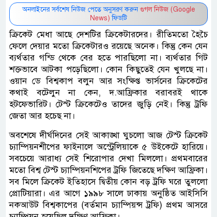
অনলাইনের সর্বশেষ নিউজ পেতে অনুসরণ করুন
গুগল নিউজ (Google
News)
ফিডটি
ক্রিকেট মেধা আছে দেশটির ক্রিকেটারদের। রীতিমতো হৈচৈ
ফেলে দেয়ার মতো ক্রিকেটারও রয়েছে অনেক। কিন্তু কেন যেন
ব্যর্থতার গন্ডি থেকে বের হতে পারছিলো না। ব্যর্থতার গিট
শক্তভাবে আটকা পড়েছিলো। কোন কিছুতেই যেন খুলছে না।
ওয়ান ডে বিশ্বকাপ বলুন আর সংক্ষিপ্ত ভার্সনের ক্রিকেটের
কথাই বটেলুন না কেন, দ.আফ্রিকার বরাবরই থাকে
হটফেভারিট। টেস্ট ক্রিকেটেও তাদের জুড়ি নেই। কিন্তু ট্রফি
জেতা আর হচেছ না।
অবশেষে দীর্ঘদিনের সেই আকাঙ্খা ঘুচলো আজ টেস্ট ক্রিকেট
চ্যাম্পিয়নশীপের ফাইনালে অস্ট্রেলিয়াকে ৫ উইকেটে হারিয়ে।
সবচেয়ে আরাধ্য সেই শিরোপার দেখা মিললো। প্রথমবারের
মতো বিশ্ব টেস্ট চ্যাম্পিয়নশিপের ট্রফি জিতেছে দক্ষিণ আফ্রিকা।
সব মিলে ক্রিকেট ইতিহাসে দ্বিতীয় কোন বড় ট্রফি ঘরে তুললো
প্রোটিয়ারা। এর আগে ১৯৯৮ সালে ঢাকায় অনুষ্ঠিত আইসিসি
নকআউট বিশ্বকাপের (বর্তমান চ্যাম্পিয়ন্স ট্রফি) প্রথম আসরে
চ্যাম্পিয়ন হয়েছিল দক্ষিণ আফ্রিকা।