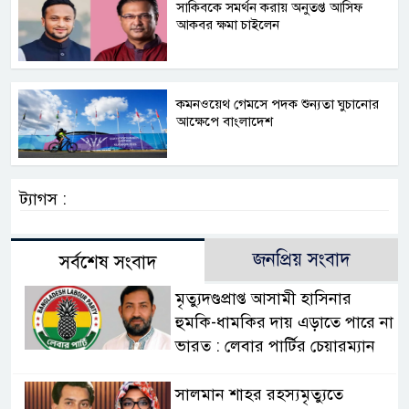
সাকিবকে সমর্থন করায় অনুতপ্ত আসিফ
আকবর ক্ষমা চাইলেন
কমনওয়েথ গেমসে পদক শুন্যতা ঘুচানোর
আক্ষেপে বাংলাদেশ
ট্যাগস :
জনপ্রিয় সংবাদ
সর্বশেষ সংবাদ
মৃত্যুদণ্ডপ্রাপ্ত আসামী হাসিনার
হুমকি-ধামকির দায় এড়াতে পারে না
ভারত : লেবার পার্টির চেয়ারম্যান
সালমান শাহর রহস্যমৃত্যুতে