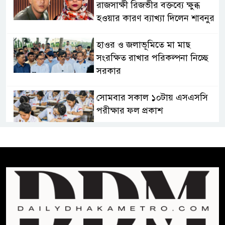
রাজসাক্ষী রিজভীর বক্তব্যে ক্ষুব্ধ
হওয়ার কারণ ব্যাখ্যা দিলেন শাবনুর
হাওর ও জলাভূমিতে মা মাছ
সংরক্ষিত রাখার পরিকল্পনা নিচ্ছে
সরকার
সোমবার সকাল ১০টায় এসএসসি
পরীক্ষার ফল প্রকাশ
চিকিৎসকদের পেশাগত দায়িত্বে
রাজনীতি যেন বাধা না হয় :
প্রধানমন্ত্রী
ফিফা সভাপতির বিরুদ্ধে এবার
‘নারী সংক্রান্ত অভিযোগ