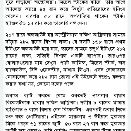
ঘুরে দাঁড়ালো অস্ট্রেলিয়া। মিচেল স্টার্কের ব্যাটে। তার আগে
অ্যালেক্স ক্যারে ৪৫ রান করে কিছুটা প্রতিরোধের ইনিংস
খেলেন। এরপর ৫৮ রানে অপরাজিত থাকেন স্টার্ক।
হ্যাজলউড ১৭ রান করে ভালোই সঙ্গ দেন।
২০৭ রানে অলআউট হয় অস্ট্রেলিয়াল দক্ষিণ আফ্রিকার সামনে
দাঁড়ায় ২৮২ রনের বিশাল লক্ষ্য। যে দলটি ১৩৮ রানে প্রথম
ইনিংসে অলআউট হয়ে যায়, তাদের সামনে চতুর্থ ইনিংসে ২৮২
রানের লক্ষ্য, সত্যিই বিশাল একটি ব্যাপার। তারওপর
বোলারগুলোর নাম দেখুন! প্যাট কামিন্স, মিচেল স্টার্ক, জস
হ্যাজলউড, বিউ ওয়েবস্টার, নাথান লিওন। এসব বোলারকে
মোকাবেলা করে ২৮২ রান তোলা এই উইকেটে স্বপ্নেও কল্পনা
করার কথা নয়, কোনো দলের পক্ষে।
জবাবে ব্যাট করতে নেমে শুরুতেই ওপেনার রায়ান
রিকেলটনকে হারায় দক্ষিণ আফ্রিকা। দলীয় ৯ রানের মাথায়
ব্যক্তিগত ৬ রানে বিদায় নেন রিকেলটন। এরপরই জবাব দিতে
শুরু করে প্রোটিয়ারা। এইডেন মারক্রাম ও উইয়ান মুলডার
মিলে গড়েন ৬১ রানের জুটি। ৫০ বলে ২৭ রান করে মুলডার
আউট হয়ে গেলেও, অসি বোলিং মোকাবেলা করে টিকে থাকার