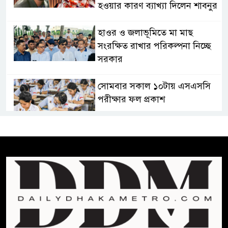
হওয়ার কারণ ব্যাখ্যা দিলেন শাবনুর
হাওর ও জলাভূমিতে মা মাছ
সংরক্ষিত রাখার পরিকল্পনা নিচ্ছে
সরকার
সোমবার সকাল ১০টায় এসএসসি
পরীক্ষার ফল প্রকাশ
চিকিৎসকদের পেশাগত দায়িত্বে
রাজনীতি যেন বাধা না হয় :
প্রধানমন্ত্রী
ফিফা সভাপতির বিরুদ্ধে এবার
‘নারী সংক্রান্ত অভিযোগ