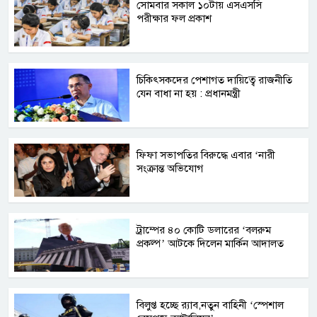
সোমবার সকাল ১০টায় এসএসসি
পরীক্ষার ফল প্রকাশ
চিকিৎসকদের পেশাগত দায়িত্বে রাজনীতি
যেন বাধা না হয় : প্রধানমন্ত্রী
ফিফা সভাপতির বিরুদ্ধে এবার ‘নারী
সংক্রান্ত অভিযোগ
ট্রাম্পের ৪০ কোটি ডলারের ‘বলরুম
প্রকল্প’ আটকে দিলেন মার্কিন আদালত
বিলুপ্ত হচ্ছে র‍্যাব,নতুন বাহিনী ‘স্পেশাল