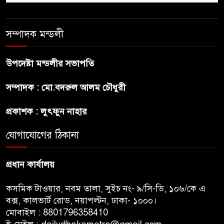
ছেলেকে নিয়ে রোনালদোর যে বড়
স্বপ্ন
সম্পাদক মন্ডলী
অস্ট্রেলিয়ার অখ্যাত একাদশের
কাছেই ধরাশায়ী বাংলাদেশ
উপদেষ্টা মন্ডলীর সভাপতি
সম্পাদক : মো.বদরুল আলম চৌধুরী
ট্রাম্পের ৪০ কোটি ডলারের ‘বলরুম
প্রকল্প’ আটকে দিলেন মার্কিন
প্রকাশক : লুৎফুন নাহার
আদালত
যোগাযোগের ঠিকানা
শেখ হাসিনার বক্তব্যে ভারতের
সমর্থন নেই : রণধীর জয়সওয়াল
প্রধান কার্যালয়
কসমিক টাওয়ার, নবম তালা, সুইচ নং- ৯/সি-ডি, ১০৬/কে এ
বক্স, কালভার্ট রোড, নয়াপল্টন, ঢাকা- ১০০০।
মোবাইল : 8801796358410