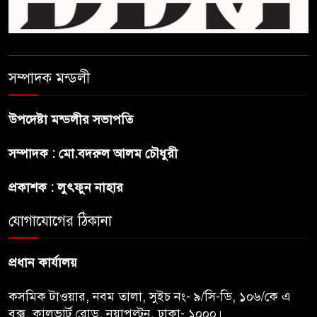
ছেলেকে নিয়ে রোনালদোর যে বড়
স্বপ্ন
সম্পাদক মন্ডলী
অস্ট্রেলিয়ার অখ্যাত একাদশের
কাছেই ধরাশায়ী বাংলাদেশ
উপদেষ্টা মন্ডলীর সভাপতি
সম্পাদক : মো.বদরুল আলম চৌধুরী
ট্রাম্পের ৪০ কোটি ডলারের ‘বলরুম
প্রকল্প’ আটকে দিলেন মার্কিন
প্রকাশক : লুৎফুন নাহার
আদালত
যোগাযোগের ঠিকানা
শেখ হাসিনার বক্তব্যে ভারতের
সমর্থন নেই : রণধীর জয়সওয়াল
প্রধান কার্যালয়
কসমিক টাওয়ার, নবম তালা, সুইচ নং- ৯/সি-ডি, ১০৬/কে এ
বক্স, কালভার্ট রোড, নয়াপল্টন, ঢাকা- ১০০০।