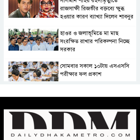
সালমান শাহর রহস্যমৃত্যুতে
রাজসাক্ষী রিজভীর বক্তব্যে ক্ষুব্ধ
হওয়ার কারণ ব্যাখ্যা দিলেন শাবনুর
হাওর ও জলাভূমিতে মা মাছ
সংরক্ষিত রাখার পরিকল্পনা নিচ্ছে
সরকার
সোমবার সকাল ১০টায় এসএসসি
পরীক্ষার ফল প্রকাশ
চিকিৎসকদের পেশাগত দায়িত্বে
রাজনীতি যেন বাধা না হয় :
প্রধানমন্ত্রী
ফিফা সভাপতির বিরুদ্ধে এবার
‘নারী সংক্রান্ত অভিযোগ