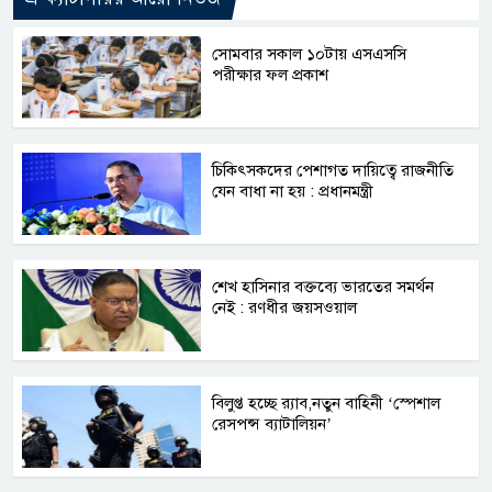
সোমবার সকাল ১০টায় এসএসসি
পরীক্ষার ফল প্রকাশ
চিকিৎসকদের পেশাগত দায়িত্বে রাজনীতি
যেন বাধা না হয় : প্রধানমন্ত্রী
শেখ হাসিনার বক্তব্যে ভারতের সমর্থন
নেই : রণধীর জয়সওয়াল
বিলুপ্ত হচ্ছে র‍্যাব,নতুন বাহিনী ‘স্পেশাল
রেসপন্স ব্যাটালিয়ন’