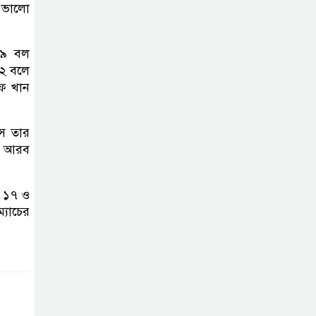
করতে নয়, জনগনের
শ ভালো
অধিকার আদায়ে
এসেছিঃ জামাতের আমির
৩৯ বল
২২ বলে
রাষ্ট্রপতি নির্বাচন ২০
ফ খান
আগষ্ট
ে তার
র। আরব
প্রীতির সাথে প্রেম
নয় ছিল গভীর বন্ধুত্ব
: ব্রেট লি
জ ১৭ ও
্যাচের
জুলাই সনদ ও
জুলাই যোদ্ধা
সংবর্ধনা অনুষ্ঠানে
বিশৃঙ্খলায় ক্ষুদ্ধ ভারপ্রাপ্ত রাষ্ট্রপতি