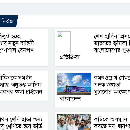
ো নিউজ
িলুপ্ত হচ্ছে
শেখ হাসিনা প্রসঙ্
‍্যাব,নতুন বাহিনী
ভারতের ভূমিকা 
স্পেশাল রেসপন্স
বাংলাদেশের ক্ষুব্
প্রতিক্রিয়া
াকিবকে সমর্থন
কমনওয়েথ গেম
রায় অনুতপ্ত আসিফ
পদক শুন্যতা
আকবর ক্ষমা চাইলেন
ঘুচানোর আক্ষেপ
বাংলাদেশ
্রথম শ্রেণি ছাড়া অন্য
কাউকে অসম্মান
ব শ্রেণিতে হবে ভর্তি
করতে নয়, জনগ