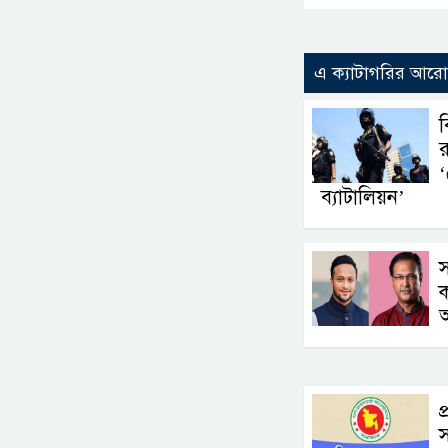
এ ক্যাটাগরির আর
ব
র
‘
ব্যাটালিয়ন’
স
ক
প
স