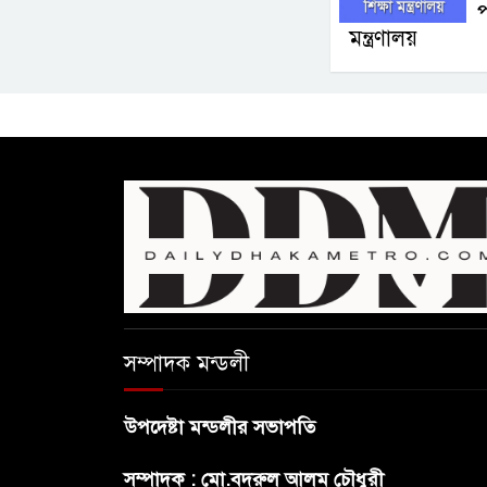
প
মন্ত্রণালয়
সম্পাদক মন্ডলী
উপদেষ্টা মন্ডলীর সভাপতি
সম্পাদক : মো.বদরুল আলম চৌধুরী