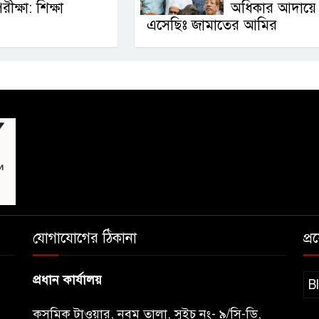
রীক্ষা: শিক্ষা
অধিকার আদায়ে
এসেছিঃ জামাতের আমির
যোগাযোগের ঠিকানা
প্
প্রধান কার্যালয়
B
কসমিক টাওয়ার, নবম তালা, সুইচ নং- ৯/সি-ডি,