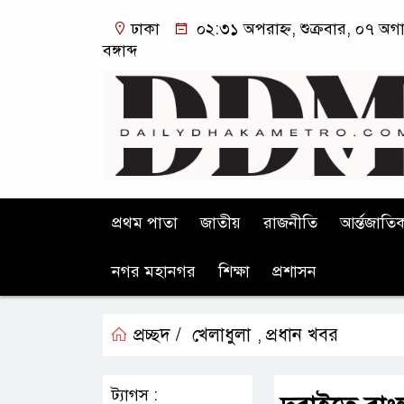
ঢাকা
০২:৩১ অপরাহ্ন, শুক্রবার, ০৭ অগ
বঙ্গাব্দ
প্রথম পাতা
জাতীয়
রাজনীতি
আর্ন্তজাতি
নগর মহানগর
শিক্ষা
প্রশাসন
প্রচ্ছদ /
খেলাধুলা
প্রধান খবর
,
ট্যাগস :