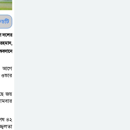
সাকিবকে সমর্থন
করায় অনুতপ্ত
আসিফ আকবর ক্ষমা
ডটি
চাইলেন
েশ দলের
কমনওয়েথ গেমসে
 রহমান,
পদক শুন্যতা
অবদানে
ঘুচানোর আক্ষেপে
বাংলাদেশ
রে আগে
ো ওভার
প্রথম শ্রেণি ছাড়া
অন্য সব শ্রেণিতে
েছে জয়
হবে ভর্তি পরীক্ষা:
সোমবার
শিক্ষা মন্ত্রণালয়
েষ ৪২
কাউকে অসম্মান
জ্বলতা