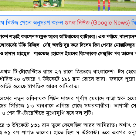
েষ নিউজ পেতে অনুসরণ করুন
গুগল নিউজ (Google News)
ফি
 দারুণ লড়াই করলেন সংযুক্ত আরব আমিরাতের ব্যাটাররা। এক পর্যায়ে, বাংলাদ
লোভাবেই উঁকি দিচ্ছিল। সেই অস্বস্তি দূর করে দিলেন তিন পেসার মোস্তাফিজুর
ও হাসান মাহমুদ। পারভেজ হোসেন ইমনের বিস্ফোরক সেঞ্চুরির পর তাদের 
প্রথম টি-টোয়েন্টিতে রানে ২৭ রানে জিতেছে বাংলাদেশ। টস হে
ির্ধারিত ২০ ওভারে ৭ উইকেটে ১৯১ রান তোলে তারা। জবাবে পুর
লআউট হয়েছে স্বাগতিক আরব আমিরাত।
েশের নতুন অধিনায়ক লিটন দাসের পূর্ণাঙ্গ মেয়াদে যাত্রা শুরু হয়
যাচের সিরিজে ১-০ ব্যবধানে এগিয়ে গেছে সফরকারীরা। আগামী 
য় ও শেষ টি-টোয়েন্টিতে মুখোমুখি হবে দল দুটি।
রে ৩ উইকেটে ১৩১ রান তুলে ফেলেছিল আরব আমিরাত। অর্থাৎ শ
ত্র ৬১ বল লাগত তাদের। হাতে ছিল ৭ উইকেট। তবে এরপর অনুজ্