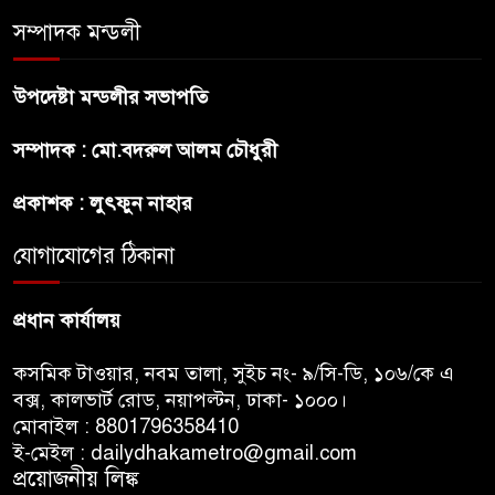
সম্পাদক মন্ডলী
ব্রাজিলের ফুটবলারকে গুলি করে
হত্যা
উপদেষ্টা মন্ডলীর সভাপতি
গ্যাসের দাম বাড়লো ৭০ টাকা, সন্ধ্যা
সম্পাদক : মো.বদরুল আলম চৌধুরী
থেকে কার্যকর
প্রকাশক : লুৎফুন নাহার
রাজধানীর উত্তরখানে
যোগাযোগের ঠিকানা
পরিচ্ছন্নতাকর্মী-এলাকাবাসীর মধ্যে
সংঘর্ষ, প্রশাসক ও স্থানীয় এমপির’র
প্রধান কার্যালয়
ওপর হামলার অভিযোগ
কসমিক টাওয়ার, নবম তালা, সুইচ নং- ৯/সি-ডি, ১০৬/কে এ
বক্স, কালভার্ট রোড, নয়াপল্টন, ঢাকা- ১০০০।
মোবাইল : 8801796358410
ই-মেইল : dailydhakametro@gmail.com
প্রয়োজনীয় লিঙ্ক