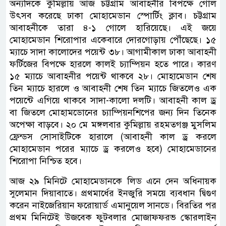
অন্যদিকে কুমিল্লায় আজ চট্টগ্রাম আবাহনীর বিপক্ষে গোল
উৎসব করেছে ঢাকা মোহামেডান স্পোর্টিং ক্লাব। চট্টগ্রাম
আবাহনীকে তারা ৪-১ গোলে হারিয়েছে। এই জয়ে
মোহামেডান শিরোপার একেবারে দোরগোড়ায় পৌঁছেছে। ১৫
ম্যাচে সাদা কালোদের পয়েন্ট ৩৮। আগামীকাল ঢাকা আবাহনী
ফর্টিজের বিপক্ষে হারলে কালই চ্যাম্পিয়ন হতে পারে। কারণ
১৫ ম্যাচে আবাহনীর পয়েন্ট থাকবে ২৮। মোহামেডান শেষ
তিন ম্যাচে হারলে ও আবাহনী শেষ তিন ম্যাচে জিতলেও এক
পয়েন্টে এগিয়ে থাকবে সাদা-কালো দলটি। আবাহনী কাল ড্র
বা জিতলে মোহামডোনের চ্যাম্পিয়নশিপের জন্য দিন তিনেক
অপেক্ষা বাড়বে। ২০ মে মঙ্গলবার কুমিল্লায় রহমতগঞ্জ মুসলিম
ফ্রেন্ডস সোসাইটিকে হারালে (আবাহনী কাল ড্র করলে
মোহামেডান পরের ম্যাচে ড্র করলেও হবে) মোহামেডানের
শিরোপা নিশ্চিত হবে।
আজ ২৯ মিনিটে মোহামেডানকে লিড এনে দেন অধিনায়ক
সুলেমান দিয়াবাতে। প্রথমার্ধের ইনজুরি সময়ে ব্যবধান দ্বিগুণ
করেন নাইজেরিয়ান ফরোয়ার্ড এমানুয়েল সানডে। বিরতির পর
প্রথম মিনিটেই উজবেক ফুটবলার মোজাফফরভ স্কোরলাইন