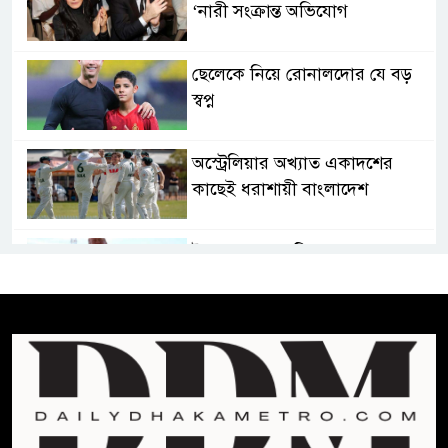
‘নারী সংক্রান্ত অভিযোগ
ছেলেকে নিয়ে রোনালদোর যে বড়
স্বপ্ন
অস্ট্রেলিয়ার অখ্যাত একাদশের
কাছেই ধরাশায়ী বাংলাদেশ
ট্রাম্পের ৪০ কোটি ডলারের ‘বলরুম
প্রকল্প’ আটকে দিলেন মার্কিন
আদালত
শেখ হাসিনার বক্তব্যে ভারতের
সমর্থন নেই : রণধীর জয়সওয়াল
শেখ হাসিনা দেশে ফিরে আসুক,