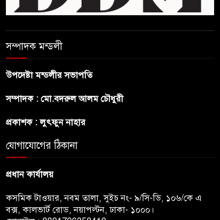
গণহত্যার দায়ে কারাগারে যাক :
আইনমন্ত্রী
সম্পাদক মন্ডলী
বিলুপ্ত হচ্ছে র‍্যাব,নতুন বাহিনী
‘স্পেশাল রেসপন্স ব্যাটালিয়ন’
উপদেষ্টা মন্ডলীর সভাপতি
শেখ হাসিনা প্রসঙ্গে ভারতের ভূমিকা
সম্পাদক : মো.বদরুল আলম চৌধুরী
নিয়ে বাংলাদেশের ক্ষুব্ধ প্রতিক্রিয়া
প্রকাশক : লুৎফুন নাহার
বাংলাদেশে আইএস আইয়ের অবাধ
যোগাযোগের ঠিকানা
সুযোগ পাওয়ার অভিযোগ ভিত্তিহীন
বললো পাকিস্তান
প্রধান কার্যালয়
কসমিক টাওয়ার, নবম তালা, সুইচ নং- ৯/সি-ডি, ১০৬/কে এ
বক্স, কালভার্ট রোড, নয়াপল্টন, ঢাকা- ১০০০।