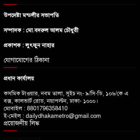
অস্ট্রেলিয়ার অখ্যাত একাদশের
কাছেই ধরাশায়ী বাংলাদেশ
উপদেষ্টা মন্ডলীর সভাপতি
সম্পাদক : মো.বদরুল আলম চৌধুরী
ট্রাম্পের ৪০ কোটি ডলারের ‘বলরুম
প্রকল্প’ আটকে দিলেন মার্কিন
প্রকাশক : লুৎফুন নাহার
আদালত
যোগাযোগের ঠিকানা
শেখ হাসিনার বক্তব্যে ভারতের
সমর্থন নেই : রণধীর জয়সওয়াল
প্রধান কার্যালয়
কসমিক টাওয়ার, নবম তালা, সুইচ নং- ৯/সি-ডি, ১০৬/কে এ
বক্স, কালভার্ট রোড, নয়াপল্টন, ঢাকা- ১০০০।
মোবাইল : 8801796358410
ই-মেইল : dailydhakametro@gmail.com
প্রয়োজনীয় লিঙ্ক