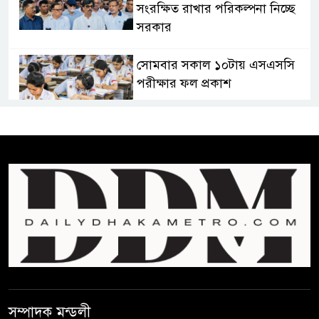
সংরক্ষিত রাখার পরিকল্পনা নিচ্ছে
সরকার
সোমবার সকাল ১০টায় এসএসসি
পরীক্ষার ফল প্রকাশ
চিকিৎসকদের পেশাগত দায়িত্বে
রাজনীতি যেন বাধা না হয় :
প্রধানমন্ত্রী
ফিফা সভাপতির বিরুদ্ধে এবার
‘নারী সংক্রান্ত অভিযোগ
ছেলেকে নিয়ে রোনালদোর যে বড়
স্বপ্ন
সম্পাদক মন্ডলী