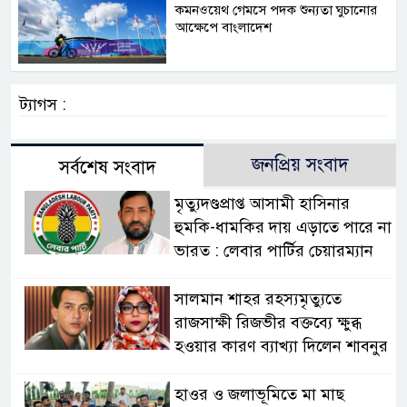
কমনওয়েথ গেমসে পদক শুন্যতা ঘুচানোর
আক্ষেপে বাংলাদেশ
ট্যাগস :
জনপ্রিয় সংবাদ
সর্বশেষ সংবাদ
মৃত্যুদণ্ডপ্রাপ্ত আসামী হাসিনার
হুমকি-ধামকির দায় এড়াতে পারে না
ভারত : লেবার পার্টির চেয়ারম্যান
সালমান শাহর রহস্যমৃত্যুতে
রাজসাক্ষী রিজভীর বক্তব্যে ক্ষুব্ধ
হওয়ার কারণ ব্যাখ্যা দিলেন শাবনুর
হাওর ও জলাভূমিতে মা মাছ