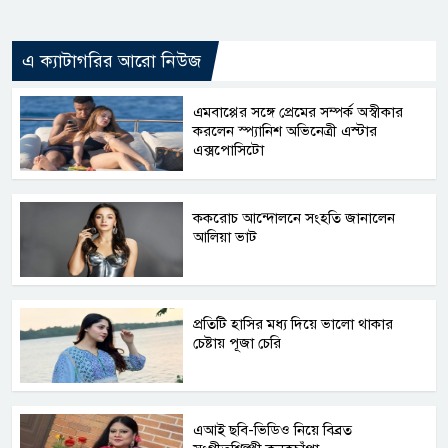
এ ক্যাটাগরির আরো নিউজ
এমবাপ্পের সঙ্গে প্রেমের সম্পর্ক অস্বীকার
করলেন স্প্যানিশ অভিনেত্রী এস্টার
এক্সপোসিটো
ককরোচ আন্দোলনে সংহতি জানালেন
আলিয়া ভাট
প্রতিটি হাসির মধ্য দিয়ে ভালো থাকার
চেষ্টায় পূজা চেরি
এআই ছবি-ভিডিও নিয়ে বিব্রত