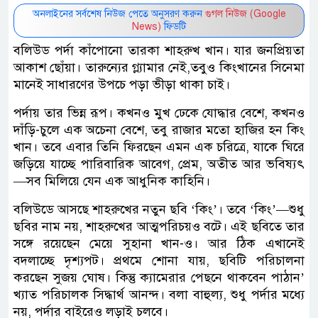
অনলাইনের সর্বশেষ নিউজ পেতে অনুসরণ করুন
গুগল নিউজ (Google
News)
ফিডটি
বলিউড পর্দা কাঁপোনো তারকা শাহরুখ খান। যার জনপ্রিয়তা
আকাশ ছোঁয়া। তারুন্যের গ্ল্যামার নেই,তবুও কিংখানের সিনেমা
মানেই সাধারণের উপচে পড়া ভীড়া থাকা চাই।
পর্দায় তার ভিন্ন রূপ। কখনও মুখ ঢেকে যোদ্ধার বেশে, কখনও
দাঁড়ি-চুলে এক অচেনা বেশে, তবু রাজার মতো হাজির হন কিং
খান। তবে এবার তিনি ফিরছেন এমন এক চরিত্রে, যাকে ঘিরে
জড়িয়ে যাচ্ছে পারিবারিক আবেগ, প্রেম, অতীত আর ভবিষ্যৎ
—সব মিলিয়ে যেন এক আধুনিক কাহিনি।
বলিউডে আসছে শাহরুখের নতুন ছবি ‘কিং’। তবে ‘কিং’—শুধু
ছবির নাম নয়, শাহরুখের আত্মপরিচয়ও বটে। এই ছবিতে তার
সঙ্গে রয়েছেন মেয়ে সুহানা খান-ও। আর ঠিক এখানেই
বদলাচ্ছে দৃশ্যপট। প্রথমে শোনা যায়, ছবিটি পরিচালনা
করছেন সুজয় ঘোষ। কিন্তু ক্যামেরার পেছনে থাকবেন পাঠান’
খ্যাত পরিচালক সিদ্ধার্থ আনন্দ। বলা বাহুল্য, শুধু পর্দার মধ্যে
নয়, পর্দার বাইরেও লড়াই চলবে।