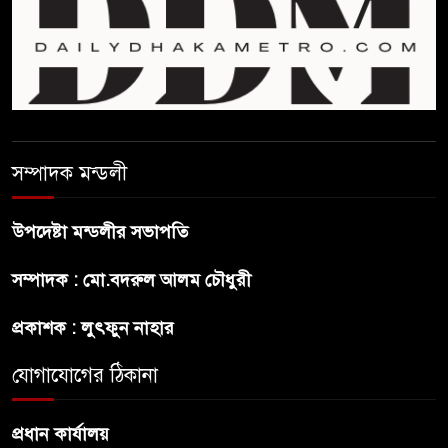
রাষ্ট্রপতি
আমরা যদি বলি জুলাই কার, তাহলে
তো জুলাই কারওই থাকবে না:
স্বরাষ্ট্রমন্ত্রী
সম্পাদক মন্ডলী
ফ্যাসিবাদ মুক্ত দিবস ৫ আগস্ট
উপদেষ্টা মন্ডলীর সভাপতি
শেখ হাসিনার বক্তব্য প্রচার করলেই
সম্পাদক : মো.বদরুল আলম চৌধুরী
ব্যবস্থা নিবে সরকার : প্রধানমন্ত্রীর
উপদেষ্টা
প্রকাশক : লুৎফুন নাহার
যোগাযোগের ঠিকানা
বাংলাদেশে বিনিয়োগ ও দক্ষ শ্রমিক
নিতে আগ্রহী সৌদি আরব
প্রধান কার্যালয়