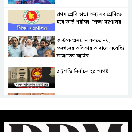
প্রথম শ্রেণি ছাড়া অন্য সব শ্রেণিতে
হবে ভর্তি পরীক্ষা: শিক্ষা মন্ত্রণালয়
কাউকে অসম্মান করতে নয়,
জনগনের অধিকার আদায়ে এসেছিঃ
জামাতের আমির
রাষ্ট্রপতি নির্বাচন ২০ আগষ্ট
প্রীতির সাথে প্রেম নয় ছিল গভীর
বন্ধুত্ব : ব্রেট লি
জুলাই সনদ ও জুলাই যোদ্ধা সংবর্ধনা
অনুষ্ঠানে বিশৃঙ্খলায় ক্ষুদ্ধ ভারপ্রাপ্ত