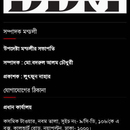
ব্রাজিলের ফুটবলারকে গুলি করে
হত্যা
সম্পাদক মন্ডলী
গ্যাসের দাম বাড়লো ৭০ টাকা, সন্ধ্যা
থেকে কার্যকর
উপদেষ্টা মন্ডলীর সভাপতি
রাজধানীর উত্তরখানে
সম্পাদক : মো.বদরুল আলম চৌধুরী
পরিচ্ছন্নতাকর্মী-এলাকাবাসীর মধ্যে
সংঘর্ষ, প্রশাসক ও স্থানীয় এমপির’র
প্রকাশক : লুৎফুন নাহার
ওপর হামলার অভিযোগ
যোগাযোগের ঠিকানা
ভারতের রাজনীতিতে আবারো
উত্তাপ, এবারের ইস্যু ই-২০ পেট্রোল
প্রধান কার্যালয়
কসমিক টাওয়ার, নবম তালা, সুইচ নং- ৯/সি-ডি, ১০৬/কে এ
বক্স, কালভার্ট রোড, নয়াপল্টন, ঢাকা- ১০০০।