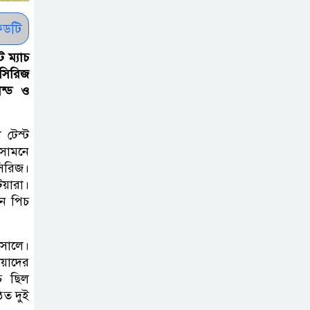
সাকিবকে সমর্থন
করায় অনুতপ্ত
ডটি
আসিফ আকবর ক্ষমা
 ম্যাচ
চাইলেন
 সিরিজ
ন্ড ও
কমনওয়েথ গেমসে
পদক শুন্যতা
টেস্ট
ঘুচানোর আক্ষেপে
 সামনে
বাংলাদেশ
সিরিজ।
িয়ারা।
প্রথম শ্রেণি ছাড়া
ইন পিচ
অন্য সব শ্রেণিতে
হবে ভর্তি পরীক্ষা:
 সালে।
শিক্ষা মন্ত্রণালয়
িয়াদের
াচ ছিল
কাউকে অসম্মান
ঠিত দুই