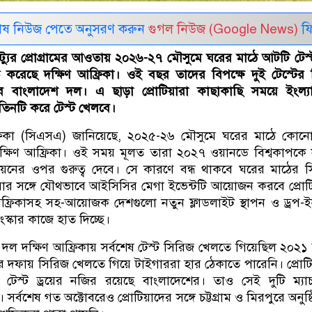
েষ নিউজ পেতে অনুসরণ করুন
গুগল নিউজ (Google News)
ফি
যুর প্রোগ্রামের আওতায় ২০২৬-২৭ মৌসুমে ঘরের মাঠে আটটি টেস্ট
 করেছে দক্ষিণ আফ্রিকা। ওই বছর তাদের বিপক্ষে দুই টেস্টের
 বাংলাদেশ দল। এ ছাড়া প্রোটিয়ারা কাছাকাছি সময়ে ইংল্যা
ে তিনটি করে টেস্ট খেলবে।
রিকা (সিএসএ) জানিয়েছে, ২০২৫-২৬ মৌসুমে ঘরের মাঠে কোনো 
ক্ষিণ আফ্রিকা। ওই সময় মূলত তারা ২০২৭ ওয়ানডে বিশ্বকাপকে
্নয়নের ওপর গুরুত্ব দেবে। সে কারণে বন্ধ থাকবে ঘরের মাঠের 
বিয়ার সঙ্গে যৌথভাবে আইসিসির মেগা ইভেন্টটি আয়োজন করবে প্রোট
ফ্রিকাসহ সহ-আয়োজক দেশগুলো নতুন ফ্লাডলাইট স্থাপন ও ড্রপ-
সংস্কার কাজে হাত দিচ্ছে।
ল দক্ষিণ আফ্রিকায় সর্বশেষ টেস্ট সিরিজ খেলতে গিয়েছিল ২০২১
চার দফায় সিরিজ খেলতে গিয়ে টাইগাররা হার ঠেকাতে পারেনি। প্রোট
ি টেস্ট ড্রয়ের নজির রয়েছে বাংলাদেশের। তাও সেই দুটি ম্য
সর্বশেষ গত অক্টোবরেও প্রোটিয়াদের সঙ্গে চট্টগ্রাম ও মিরপুরে অনুষ্