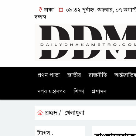
ঢাকা
০৯:৩২ পূর্বাহ্ন, শুক্রবার, ০৭ অগ
বঙ্গাব্দ
প্রথম পাতা
জাতীয়
রাজনীতি
আর্ন্তজাতি
নগর মহানগর
শিক্ষা
প্রশাসন
প্রচ্ছদ /
খেলাধুলা
ট্যাগস :