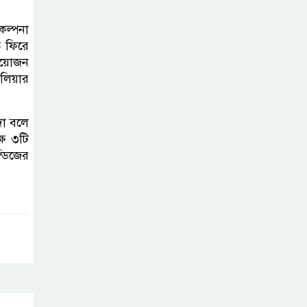
করতে নয়, জনগনের
অধিকার আদায়ে
কল্পনা
এসেছিঃ জামাতের আমির
ে ফিরে
 আয়োজন
রাষ্ট্রপতি নির্বাচন ২০
েলিয়ার
আগষ্ট
দা বলে
ষে ৩টি
প্রীতির সাথে প্রেম
্ডিজের
নয় ছিল গভীর বন্ধুত্ব
: ব্রেট লি
জুলাই সনদ ও
জুলাই যোদ্ধা
সংবর্ধনা অনুষ্ঠানে
বিশৃঙ্খলায় ক্ষুদ্ধ ভারপ্রাপ্ত রাষ্ট্রপতি