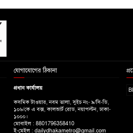
যোগাযোগের ঠিকানা
প্
প্রধান কার্যালয়
B
কসমিক টাওয়ার, নবম তালা, সুইচ নং- ৯/সি-ডি,
১০৬/কে এ বক্স, কালভার্ট রোড, নয়াপল্টন, ঢাকা-
১০০০।
মোবাইল : 8801796358410
ই-মেইল : dailydhakametro@gmail.com