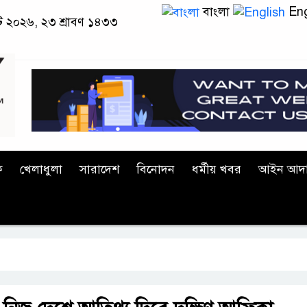
বাংলা
Eng
াস্ট ২০২৬, ২৩ শ্রাবণ ১৪৩৩
ক
খেলাধুলা
সারাদেশ
বিনোদন
ধর্মীয় খবর
আইন আদ