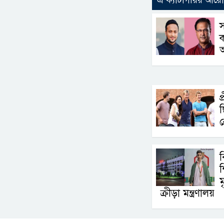
স
ক
প
ছ
ব
শ
ম
ক্রীড়া মন্ত্রণালয়