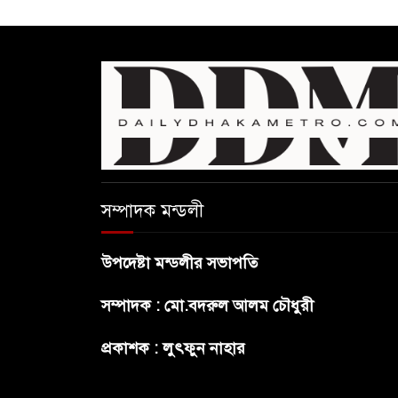
সম্পাদক মন্ডলী
উপদেষ্টা মন্ডলীর সভাপতি
সম্পাদক : মো.বদরুল আলম চৌধুরী
প্রকাশক : লুৎফুন নাহার