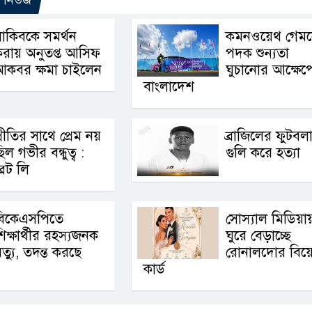
াকিবকে সমর্থন
কমনওয়েথ গেম
রায় অনুতপ্ত আসিফ
পদক শুন্যতা
আকবর ক্ষমা চাইলেন
ঘুচানোর আক্ষেপ
বাংলাদেশ
্রীতির সাথে প্রেম নয়
ব্রাজিলের ফুটবল
িল গভীর বন্ধুত্ব :
গুলি করে হত্যা
্রেট লি
বিকেএসপিতে
সোস্যাল মিডিয়া
িক্ষার্থীর রহস্যজনক
ঘুরে বেড়াচ্ছে
ৃত্যু, তদন্ত করছে
রোনালদোর বিয়
কার্ড