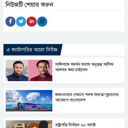
নিউজটি শেয়ার করুন
এ ক্যাটাগরির আরো নিউজ
সাকিবকে সমর্থন করায় অনুতপ্ত আসিফ
আকবর ক্ষমা চাইলেন
কমনওয়েথ গেমসে পদক শুন্যতা ঘুচানোর
আক্ষেপে বাংলাদেশ
রাষ্ট্রপতি নির্বাচন ২০ আগষ্ট