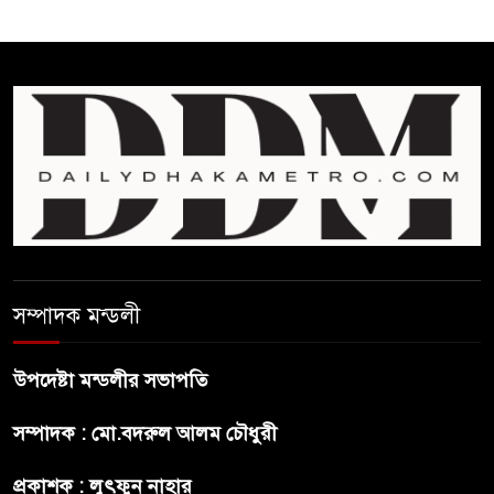
ঘুচানোর আক্ষেপে বাংলাদেশ
প্রথম শ্রেণি ছাড়া অন্য সব শ্রেণিতে
হবে ভর্তি পরীক্ষা: শিক্ষা মন্ত্রণালয়
কাউকে অসম্মান করতে নয়,
জনগনের অধিকার আদায়ে এসেছিঃ
জামাতের আমির
রাষ্ট্রপতি নির্বাচন ২০ আগষ্ট
সম্পাদক মন্ডলী
উপদেষ্টা মন্ডলীর সভাপতি
প্রীতির সাথে প্রেম নয় ছিল গভীর
সম্পাদক : মো.বদরুল আলম চৌধুরী
বন্ধুত্ব : ব্রেট লি
প্রকাশক : লুৎফুন নাহার