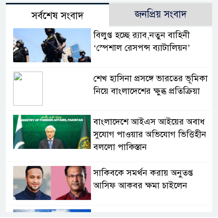
জনপ্রিয় সংবাদ
সর্বশেষ সংবাদ
বিলুপ্ত হচ্ছে র‍্যাব,নতুন বাহিনী
‘স্পেশাল রেসপন্স ব্যাটালিয়ন’
শেখ হাসিনা প্রসঙ্গে ভারতের ভূমিকা
নিয়ে বাংলাদেশের ক্ষুব্ধ প্রতিক্রিয়া
বাংলাদেশে আইএস আইয়ের অবাধ
সুযোগ পাওয়ার অভিযোগ ভিত্তিহীন
বললো পাকিস্তান
সাকিবকে সমর্থন করায় অনুতপ্ত
আসিফ আকবর ক্ষমা চাইলেন
কমনওয়েথ গেমসে পদক শুন্যতা