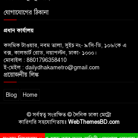
জুলাই সনদ ও জুলাই যোদ্ধা সংবর্ধনা
অনুষ্ঠানে বিশৃঙ্খলায় ক্ষুদ্ধ ভারপ্রাপ্ত
যোগাযোগের ঠিকানা
রাষ্ট্রপতি
প্রধান কার্যালয়
কসমিক টাওয়ার, নবম তালা, সুইচ নং- ৯/সি-ডি, ১০৬/কে এ
বক্স, কালভার্ট রোড, নয়াপল্টন, ঢাকা- ১০০০।
মোবাইল : 8801796358410
ই-মেইল : dailydhakametro@gmail.com
প্রয়োজনীয় লিঙ্ক
Blog
Home
© সর্বস্বত্ব সংরক্ষিত © দৈনিক ঢাকা মেট্রো
কারিগরি সহযোগিতায়ঃ
WebThemesBD.com