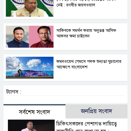
নেই : রণধীর জয়সওয়াল
সাকিবকে সমর্থন করায় অনুতপ্ত আসিফ
আকবর ক্ষমা চাইলেন
কমনওয়েথ গেমসে পদক শুন্যতা ঘুচানোর
আক্ষেপে বাংলাদেশ
ট্যাগস :
জনপ্রিয় সংবাদ
সর্বশেষ সংবাদ
চিকিৎসকদের পেশাগত দায়িত্বে