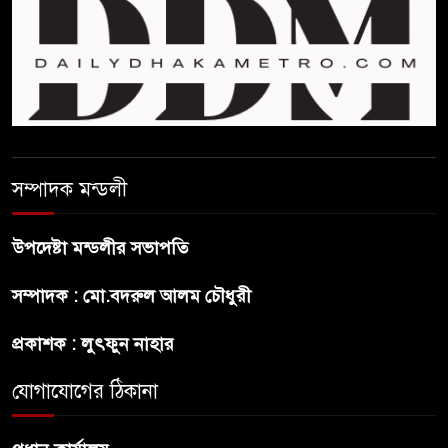
শেখ হাসিনার বক্তব্যে ভারতের
সমর্থন নেই : রণধীর জয়সওয়াল
শেখ হাসিনা দেশে ফিরে আসুক,
গণহত্যার দায়ে কারাগারে যাক :
আইনমন্ত্রী
সম্পাদক মন্ডলী
বিলুপ্ত হচ্ছে র‍্যাব,নতুন বাহিনী
‘স্পেশাল রেসপন্স ব্যাটালিয়ন’
উপদেষ্টা মন্ডলীর সভাপতি
শেখ হাসিনা প্রসঙ্গে ভারতের ভূমিকা
সম্পাদক : মো.বদরুল আলম চৌধুরী
নিয়ে বাংলাদেশের ক্ষুব্ধ প্রতিক্রিয়া
প্রকাশক : লুৎফুন নাহার
বাংলাদেশে আইএস আইয়ের অবাধ
যোগাযোগের ঠিকানা
সুযোগ পাওয়ার অভিযোগ ভিত্তিহীন
বললো পাকিস্তান