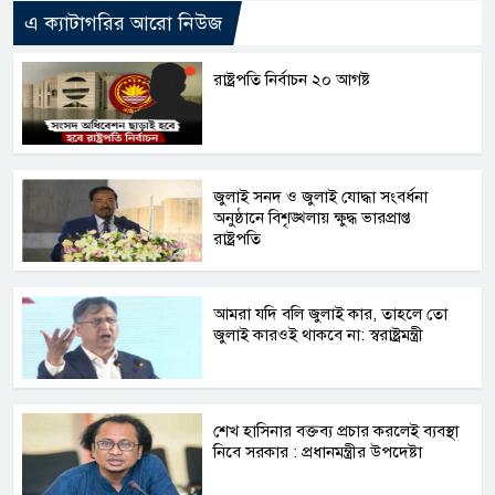
এ ক্যাটাগরির আরো নিউজ
রাষ্ট্রপতি নির্বাচন ২০ আগষ্ট
জুলাই সনদ ও জুলাই যোদ্ধা সংবর্ধনা
অনুষ্ঠানে বিশৃঙ্খলায় ক্ষুদ্ধ ভারপ্রাপ্ত
রাষ্ট্রপতি
আমরা যদি বলি জুলাই কার, তাহলে তো
জুলাই কারওই থাকবে না: স্বরাষ্ট্রমন্ত্রী
শেখ হাসিনার বক্তব্য প্রচার করলেই ব্যবস্থা
নিবে সরকার : প্রধানমন্ত্রীর উপদেষ্টা