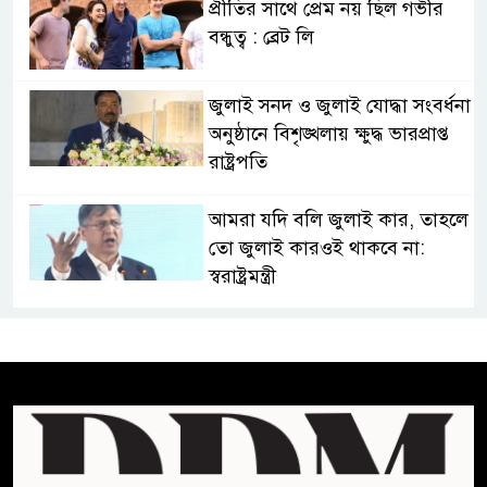
প্রীতির সাথে প্রেম নয় ছিল গভীর
বন্ধুত্ব : ব্রেট লি
জুলাই সনদ ও জুলাই যোদ্ধা সংবর্ধনা
অনুষ্ঠানে বিশৃঙ্খলায় ক্ষুদ্ধ ভারপ্রাপ্ত
রাষ্ট্রপতি
আমরা যদি বলি জুলাই কার, তাহলে
তো জুলাই কারওই থাকবে না:
স্বরাষ্ট্রমন্ত্রী
ফ্যাসিবাদ মুক্ত দিবস ৫ আগস্ট
শেখ হাসিনার বক্তব্য প্রচার করলেই
ব্যবস্থা নিবে সরকার : প্রধানমন্ত্রীর
উপদেষ্টা