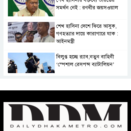
সমর্থন নেই : রণধীর জয়সওয়াল
শেখ হাসিনা দেশে ফিরে আসুক,
গণহত্যার দায়ে কারাগারে যাক :
আইনমন্ত্রী
বিলুপ্ত হচ্ছে র‍্যাব,নতুন বাহিনী
‘স্পেশাল রেসপন্স ব্যাটালিয়ন’
শেখ হাসিনা প্রসঙ্গে ভারতের ভূমিকা
নিয়ে বাংলাদেশের ক্ষুব্ধ প্রতিক্রিয়া
বাংলাদেশে আইএস আইয়ের অবাধ
সুযোগ পাওয়ার অভিযোগ ভিত্তিহীন
বললো পাকিস্তান