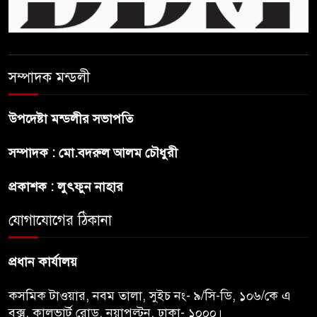
সাকিবকে সমর্থন করায় অনুতপ্ত
আসিফ আকবর ক্ষমা চাইলেন
সম্পাদক মন্ডলী
কমনওয়েথ গেমসে পদক শুন্যতা
ঘুচানোর আক্ষেপে বাংলাদেশ
উপদেষ্টা মন্ডলীর সভাপতি
প্রথম শ্রেণি ছাড়া অন্য সব শ্রেণিতে
সম্পাদক : মো.বদরুল আলম চৌধুরী
হবে ভর্তি পরীক্ষা: শিক্ষা মন্ত্রণালয়
প্রকাশক : লুৎফুন নাহার
কাউকে অসম্মান করতে নয়,
যোগাযোগের ঠিকানা
জনগনের অধিকার আদায়ে এসেছিঃ
জামাতের আমির
প্রধান কার্যালয়
কসমিক টাওয়ার, নবম তালা, সুইচ নং- ৯/সি-ডি, ১০৬/কে এ
বক্স, কালভার্ট রোড, নয়াপল্টন, ঢাকা- ১০০০।