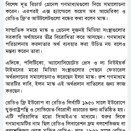
বিশেষ দূত রিচার্ড গ্রেনেল গণমাধ্যমগুলো নিয়ে সমালোচনা
করেন। এরপরই এক্স হ্যান্ডেলে ভয়েস অব আমেরিকা ও
রেডিও ফ্রি’র আউটলেটগুলো বন্ধের কথা বলেন মাস্ক।
সাম্প্রতিক সময়ে মাস্ক ও গ্রেনেল দুজনই মিডিয়া সংস্থাগুলোর
সরকারি অর্থায়নের তীব্র বিরোধিতা করে আসছেন। গণমাধ্যম
পরিচালনায় করদাতার অর্থ ব্যবহার করা উচিত নয় বলেও
মন্তব্য করেন তারা।
এদিকে, পলিটিকো, অ্যাসোসিয়েটেড প্রেস ও দ্য নিউইয়র্ক
টাইমসের মতো মিডিয়া সংস্থাগুলোর পেছনে ফেডারেল
অর্থপ্রদানের সমালোচনাও করেছেন ইলন মাস্ক। রুশ গণমাধ্যম
আরটির দাবি, ইলন মাস্ক এই অর্থপ্রদান বাতিলের জন্য কাজ
করছেন।
রেডিও ফ্রি ইউরোপ বা রেডিও লির্বাটি ১৯৫০ সালে ইউরোপে
যুক্তরাষ্ট্রপন্থি ও সোভিয়েত-বিরোধী প্রচারের জন্য প্রতিষ্ঠিত হয়।
এটি পরিচালিত হতো সিআইএ’র মাধ্যমে। শুরুর দিকে
গণমাধ্যমটির নাম ছিল রেডিও লিবারেশন ফ্রম বলশেভিজম বা
বলশেভিজম থেকে মুক্তির রেডিও। পরে, ১৯৫৬ সালে রেডিও