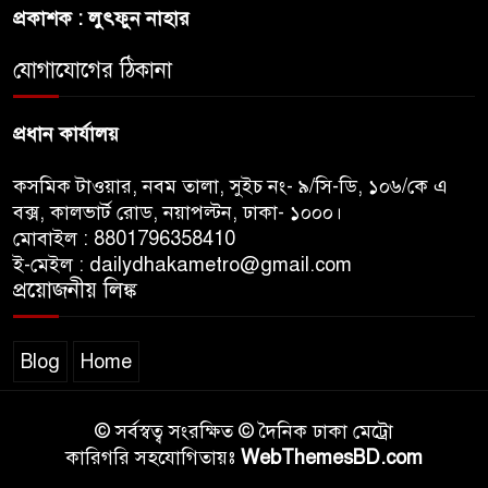
প্রকাশক : লুৎফুন নাহার
সালমান শাহর রহস্যমৃত্যুতে
রাজসাক্ষী রিজভীর বক্তব্যে ক্ষুব্ধ
যোগাযোগের ঠিকানা
হওয়ার কারণ ব্যাখ্যা দিলেন শাবনুর
প্রধান কার্যালয়
কসমিক টাওয়ার, নবম তালা, সুইচ নং- ৯/সি-ডি, ১০৬/কে এ
বক্স, কালভার্ট রোড, নয়াপল্টন, ঢাকা- ১০০০।
মোবাইল : 8801796358410
ই-মেইল : dailydhakametro@gmail.com
প্রয়োজনীয় লিঙ্ক
Blog
Home
© সর্বস্বত্ব সংরক্ষিত © দৈনিক ঢাকা মেট্রো
কারিগরি সহযোগিতায়ঃ
WebThemesBD.com