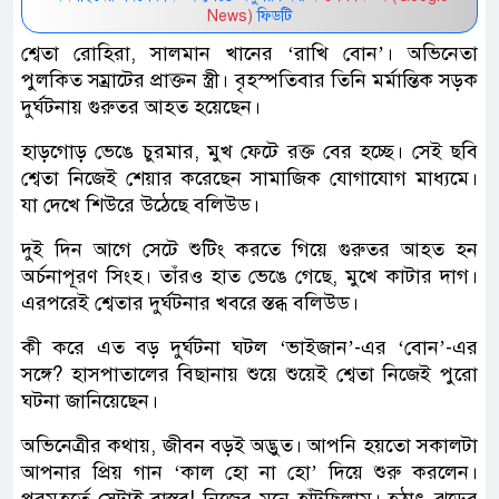
News)
ফিডটি
শ্বেতা রোহিরা, সালমান খানের ‘রাখি বোন’। অভিনেতা
পুলকিত সম্রাটের প্রাক্তন স্ত্রী। বৃহস্পতিবার তিনি মর্মান্তিক সড়ক
দুর্ঘটনায় গুরুতর আহত হয়েছেন।
হাড়গোড় ভেঙে চুরমার, মুখ ফেটে রক্ত বের হচ্ছে। সেই ছবি
শ্বেতা নিজেই শেয়ার করেছেন সামাজিক যোগাযোগ মাধ্যমে।
যা দেখে শিউরে উঠেছে বলিউড।
দুই দিন আগে সেটে শুটিং করতে গিয়ে গুরুতর আহত হন
অর্চনাপূরণ সিংহ। তাঁরও হাত ভেঙে গেছে, মুখে কাটার দাগ।
এরপরেই শ্বেতার দুর্ঘটনার খবরে স্তব্ধ বলিউড।
কী করে এত বড় দুর্ঘটনা ঘটল ‘ভাইজান’-এর ‘বোন’-এর
সঙ্গে? হাসপাতালের বিছানায় শুয়ে শুয়েই শ্বেতা নিজেই পুরো
ঘটনা জানিয়েছেন।
অভিনেত্রীর কথায়, জীবন বড়ই অদ্ভুত। আপনি হয়তো সকালটা
আপনার প্রিয় গান ‘কাল হো না হো’ দিয়ে শুরু করলেন।
পরমুহূর্তে সেটাই বাস্তব! নিজের মনে হাঁটছিলাম। হঠাৎ ঝড়ের