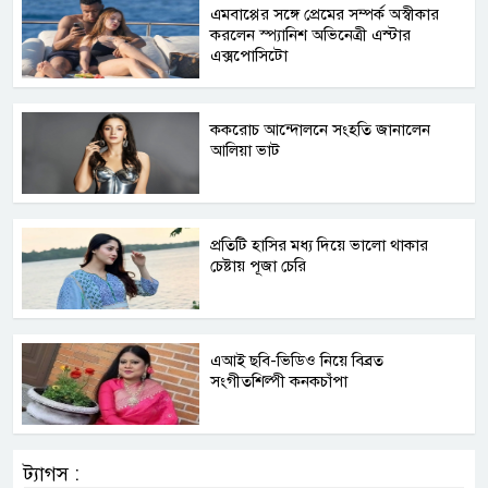
এমবাপ্পের সঙ্গে প্রেমের সম্পর্ক অস্বীকার
করলেন স্প্যানিশ অভিনেত্রী এস্টার
এক্সপোসিটো
ককরোচ আন্দোলনে সংহতি জানালেন
আলিয়া ভাট
প্রতিটি হাসির মধ্য দিয়ে ভালো থাকার
চেষ্টায় পূজা চেরি
এআই ছবি-ভিডিও নিয়ে বিব্রত
সংগীতশিল্পী কনকচাঁপা
ট্যাগস :