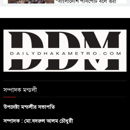
“বাংলাদেশি পাসপোর্ট বলে ওরা
আমাদের হোটলে নেয়নি’
রাষ্ট্রপতি নির্বাচনে ১১ দলীয় ঐক্যের
প্রার্থী অলি আহমদ
বাঁশখালির ১০০ দুঃস্থ পরিবারের
হাতে ঘরের ছাবি তুলে দিলেন
প্রধানমন্ত্রী
সালমান শাহ হত্যা মামলায় গ্রেপ্তার
সম্পাদক মন্ডলী
খলনায়ক ডনকে কারাগারে প্রেরণ
উপদেষ্টা মন্ডলীর সভাপতি
মৃত্যুদণ্ডপ্রাপ্ত আসামী হাসিনার
হুমকি-ধামকির দায় এড়াতে পারে না
সম্পাদক : মো.বদরুল আলম চৌধুরী
ভারত : লেবার পার্টির চেয়ারম্যান