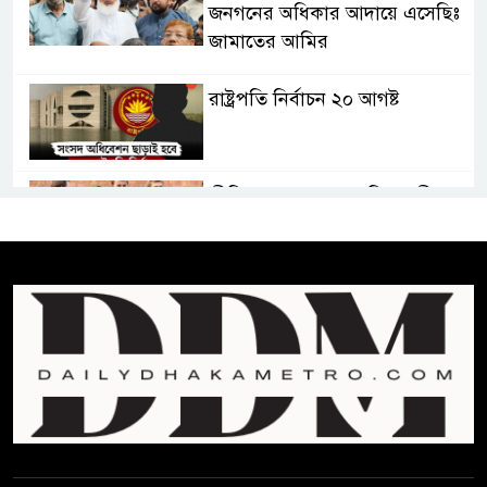
জনগনের অধিকার আদায়ে এসেছিঃ
জামাতের আমির
রাষ্ট্রপতি নির্বাচন ২০ আগষ্ট
প্রীতির সাথে প্রেম নয় ছিল গভীর
বন্ধুত্ব : ব্রেট লি
জুলাই সনদ ও জুলাই যোদ্ধা সংবর্ধনা
অনুষ্ঠানে বিশৃঙ্খলায় ক্ষুদ্ধ ভারপ্রাপ্ত
রাষ্ট্রপতি
আমরা যদি বলি জুলাই কার, তাহলে
তো জুলাই কারওই থাকবে না:
স্বরাষ্ট্রমন্ত্রী