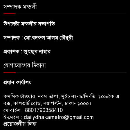
সম্পাদক মন্ডলী
ফ্যাসিবাদ মুক্ত দিবস ৫ আগস্ট
উপদেষ্টা মন্ডলীর সভাপতি
শেখ হাসিনার বক্তব্য প্রচার করলেই
সম্পাদক : মো.বদরুল আলম চৌধুরী
ব্যবস্থা নিবে সরকার : প্রধানমন্ত্রীর
উপদেষ্টা
প্রকাশক : লুৎফুন নাহার
যোগাযোগের ঠিকানা
বাংলাদেশে বিনিয়োগ ও দক্ষ শ্রমিক
নিতে আগ্রহী সৌদি আরব
প্রধান কার্যালয়
কসমিক টাওয়ার, নবম তালা, সুইচ নং- ৯/সি-ডি, ১০৬/কে এ
বক্স, কালভার্ট রোড, নয়াপল্টন, ঢাকা- ১০০০।
মোবাইল : 8801796358410
ই-মেইল : dailydhakametro@gmail.com
প্রয়োজনীয় লিঙ্ক