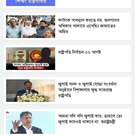
কাউকে অসম্মান করতে নয়, জনগনের
অধিকার আদায়ে এসেছিঃ জামাতের
আমির
রাষ্ট্রপতি নির্বাচন ২০ আগষ্ট
জুলাই সনদ ও জুলাই যোদ্ধা সংবর্ধনা
অনুষ্ঠানে বিশৃঙ্খলায় ক্ষুদ্ধ ভারপ্রাপ্ত
রাষ্ট্রপতি
আমরা যদি বলি জুলাই কার, তাহলে তো
জুলাই কারওই থাকবে না: স্বরাষ্ট্রমন্ত্রী