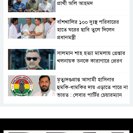
প্রার্থী অলি আহমদ
বাঁশখালির ১০০ দুঃস্থ পরিবারের
হাতে ঘরের ছাবি তুলে দিলেন
প্রধানমন্ত্রী
সালমান শাহ হত্যা মামলায় গ্রেপ্তার
খলনায়ক ডনকে কারাগারে প্রেরণ
মৃত্যুদণ্ডপ্রাপ্ত আসামী হাসিনার
হুমকি-ধামকির দায় এড়াতে পারে না
ভারত : লেবার পার্টির চেয়ারম্যান
সালমান শাহর রহস্যমৃত্যুতে
রাজসাক্ষী রিজভীর বক্তব্যে ক্ষুব্ধ
হওয়ার কারণ ব্যাখ্যা দিলেন শাবনুর