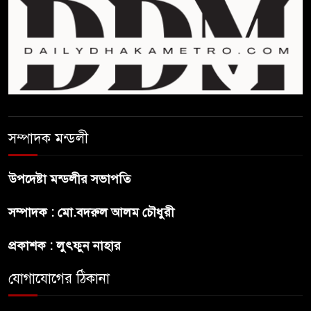
হাওর ও জলাভূমিতে মা মাছ
সংরক্ষিত রাখার পরিকল্পনা নিচ্ছে
সরকার
সোমবার সকাল ১০টায় এসএসসি
পরীক্ষার ফল প্রকাশ
সম্পাদক মন্ডলী
চিকিৎসকদের পেশাগত দায়িত্বে
রাজনীতি যেন বাধা না হয় :
উপদেষ্টা মন্ডলীর সভাপতি
প্রধানমন্ত্রী
সম্পাদক : মো.বদরুল আলম চৌধুরী
ফিফা সভাপতির বিরুদ্ধে এবার
প্রকাশক : লুৎফুন নাহার
‘নারী সংক্রান্ত অভিযোগ
যোগাযোগের ঠিকানা
ছেলেকে নিয়ে রোনালদোর যে বড়
স্বপ্ন