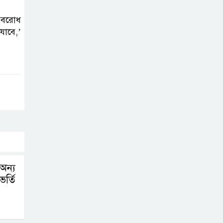
করতে নয়, জনগনের
অধিকার আদায়ে
 অবরোধ
এসেছিঃ জামাতের আমির
যাবে,’
রাষ্ট্রপতি নির্বাচন ২০
আগষ্ট
প্রীতির সাথে প্রেম
নয় ছিল গভীর বন্ধুত্ব
: ব্রেট লি
জুলাই সনদ ও
 অন্য
জুলাই যোদ্ধা
ভর্তি
সংবর্ধনা অনুষ্ঠানে
বিশৃঙ্খলায় ক্ষুদ্ধ ভারপ্রাপ্ত রাষ্ট্রপতি