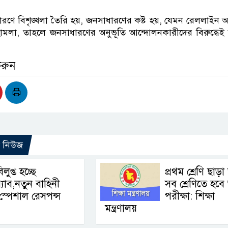
রণে বিশৃঙ্খলা তৈরি হয়, জনসাধারণের কষ্ট হয়, যেমন রেললাইন
হামলা, তাহলে জনসাধারণের অনুভূতি আন্দোলনকারীদের বিরুদ্ধেই 
করুন
ো নিউজ
িলুপ্ত হচ্ছে
প্রথম শ্রেণি ছাড়া
‍্যাব,নতুন বাহিনী
সব শ্রেণিতে হবে 
স্পেশাল রেসপন্স
পরীক্ষা: শিক্ষা
মন্ত্রণালয়