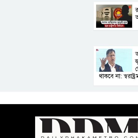
র
আ
জ
থাকবে না: স্বরাষ্ট্রমন্