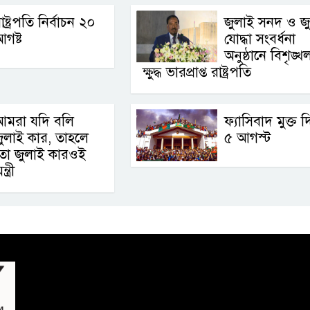
াষ্ট্রপতি নির্বাচন ২০
জুলাই সনদ ও জ
গষ্ট
যোদ্ধা সংবর্ধনা
অনুষ্ঠানে বিশৃঙ্খ
ক্ষুদ্ধ ভারপ্রাপ্ত রাষ্ট্রপতি
আমরা যদি বলি
ফ্যাসিবাদ মুক্ত 
ুলাই কার, তাহলে
৫ আগস্ট
তো জুলাই কারওই
ত্রী