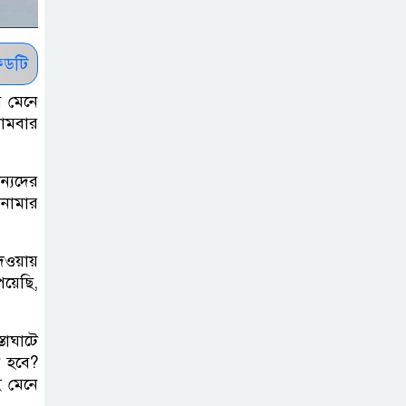
সাকিবকে সমর্থন
করায় অনুতপ্ত
আসিফ আকবর ক্ষমা
ডটি
চাইলেন
ি মেনে
সোমবার
কমনওয়েথ গেমসে
পদক শুন্যতা
ান্যদের
ঘুচানোর আক্ষেপে
় নামার
বাংলাদেশ
প্রথম শ্রেণি ছাড়া
েওয়ায়
অন্য সব শ্রেণিতে
েয়েছি,
হবে ভর্তি পরীক্ষা:
শিক্ষা মন্ত্রণালয়
তাঘাটে
ন হবে?
কাউকে অসম্মান
ই মেনে