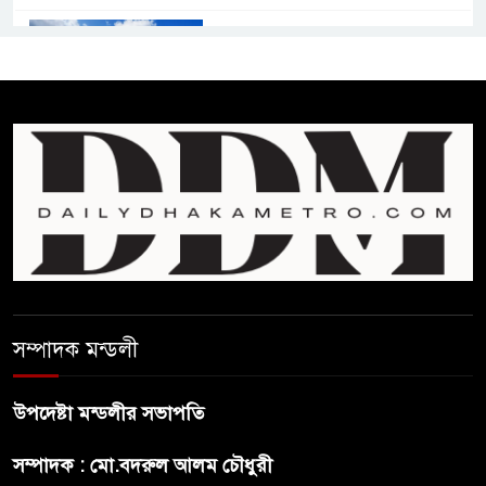
কমনওয়েথ গেমসে পদক শুন্যতা
ঘুচানোর আক্ষেপে বাংলাদেশ
প্রথম শ্রেণি ছাড়া অন্য সব শ্রেণিতে
হবে ভর্তি পরীক্ষা: শিক্ষা মন্ত্রণালয়
কাউকে অসম্মান করতে নয়,
জনগনের অধিকার আদায়ে এসেছিঃ
জামাতের আমির
রাষ্ট্রপতি নির্বাচন ২০ আগষ্ট
সম্পাদক মন্ডলী
উপদেষ্টা মন্ডলীর সভাপতি
প্রীতির সাথে প্রেম নয় ছিল গভীর
সম্পাদক : মো.বদরুল আলম চৌধুরী
বন্ধুত্ব : ব্রেট লি