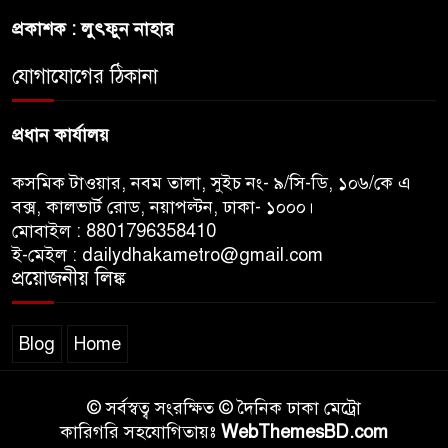
প্রকাশক : লুৎফুন নাহার
জুলাই সনদ ও জুলাই যোদ্ধা সংবর্ধনা
অনুষ্ঠানে বিশৃঙ্খলায় ক্ষুদ্ধ ভারপ্রাপ্ত
যোগাযোগের ঠিকানা
রাষ্ট্রপতি
প্রধান কার্যালয়
কসমিক টাওয়ার, নবম তালা, সুইচ নং- ৯/সি-ডি, ১০৬/কে এ
বক্স, কালভার্ট রোড, নয়াপল্টন, ঢাকা- ১০০০।
মোবাইল : 8801796358410
ই-মেইল : dailydhakametro@gmail.com
প্রয়োজনীয় লিঙ্ক
Blog
Home
© সর্বস্বত্ব সংরক্ষিত © দৈনিক ঢাকা মেট্রো
কারিগরি সহযোগিতায়ঃ
WebThemesBD.com