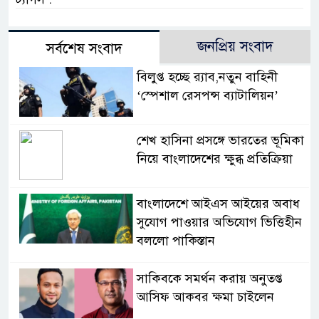
জনপ্রিয় সংবাদ
সর্বশেষ সংবাদ
বিলুপ্ত হচ্ছে র‍্যাব,নতুন বাহিনী
‘স্পেশাল রেসপন্স ব্যাটালিয়ন’
শেখ হাসিনা প্রসঙ্গে ভারতের ভূমিকা
নিয়ে বাংলাদেশের ক্ষুব্ধ প্রতিক্রিয়া
বাংলাদেশে আইএস আইয়ের অবাধ
সুযোগ পাওয়ার অভিযোগ ভিত্তিহীন
বললো পাকিস্তান
সাকিবকে সমর্থন করায় অনুতপ্ত
আসিফ আকবর ক্ষমা চাইলেন