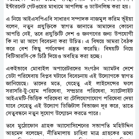
ইন্টারনেট গেটওয়ের মাধ্যমে আপলিঙ্ক ও ডাউনলিঙ্ক করা হয়।
এ নিয়ে আইএসপিএবি সাধারণ সম্পাদক নাজমুল করিম ভূঁইয়া
বলেন, নতুন প্রযুক্তিকে স্বাগত জানাতে আমাদের কোনো
আপত্তি নেই, তবে প্রযুক্তিটি দেশ ও জনগণের জন্য উপযোগী
কি না তা আগে বিবেচনা করা উচিত। এ বিষয়ে আমরা বৈঠক
করে বেশ কিছু পর্যবেক্ষণ প্রস্তুত করেছি। বিষয়টি নিয়ে
বিটিআরসি-কে চিঠি দিয়েও অবহিত করা হচ্ছে।
একইভাবে মোবাইল অপারেটরদের সংগঠন অ্যামটব দেশে
ডেটা পরিষেবায় বিপ্লব ঘটাবে বিবেচনায় এই উদ্যোগকে স্বাগত
জানিয়েছে। তাদের মতে, যেহেতু এই লাইসেন্সের ফলে
সরাসরি-টু-হোম পরিষেবা, সম্প্রচার পরিষেবা, স্যাটেলাইট
আইএমটি-ভিত্তিক পরিষেবা বা টেলিযোগাযোগ পরিষেবা দেয়া
যাবে সেহেতু এই উদ্যোগ ডিজিটাল বিভাজন দূর করে, তাতে
সেতুবন্ধনে নতুন সুযোগ উন্মোচন করতে পারে।
তবে মুঠোফোন গ্রাহক অ্যাসোসিশেনের সভাপতি মহিউদ্দিন
আহমেদ বলেছেন, নীতিমালায় চাহিবা মাত্র গ্রাহকের তথ্যে