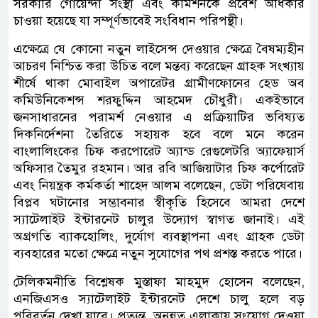
সরকারি গোয়েন্দা সংস্থা এবং কমিশনকে প্রবেশ অধিকার
চাওয়া হয়েছে যা সম্পূর্ণভাবেই সংবিধান পরিপন্থী।
এক্ষেত্রে যে কোনো নতুন লাইসেন্স দেওয়ার ক্ষেত্রে বৈষম্যহীন
আচরণ নিশ্চিত করা উচিত বলে মন্তব্য করেছেন গ্রাহক সংখ্যায়
শীর্ষে থাকা মোবাইল অপারেটর গ্রামীণফোনের হেড অব
কমিউনিকেশন্স শরফুদ্দিন আহমেদ চৌধুরী। একইভাবে
জনসাধারনের পরামর্শ নেওয়ার এ প্রক্রিয়াটির ভবিষ্যত
দিকনির্দেশনা তৈরিতে সহায়ক হবে বলে মনে করেন
বাংলালিংকের চিফ করপোরেট অ্যান্ড রেগুলেটরি অ্যাফেয়ার্স
অফিসার তৈমুর রহমান। আর রবি আজিয়াটার চিফ কর্পোরেট
এবং নিয়ন্ত্রক কর্মকর্তা শাহেদ আলম বলেছেন, ডেটা পরিষেবায়
বিপ্লব ঘটানোর সম্ভাবনার স্বীকৃতি হিসেবে আমরা দেশে
স্যাটেলাইট ইন্টারনেট চালুর উদ্যোগ স্বাগত জানাই। এই
অগ্রগতি ব্যাকহোলিং, দুর্যোগ ব্যবস্থাপনা এবং গ্রাহক ডেটা
ব্যবহারের মতো ক্ষেত্রে নতুন সুযোগের পথ প্রশস্ত করতে পারে।
টেলিকমনীতি বিশ্লেষক মুস্তাফা মাহমুদ হোসেন বলেছেন,
এনজিএসও স্যাটেলাইট ইন্টারনেট দেশে চালু হলে বড়
পরিবর্তন দেখা যাবে। প্রত্যন্ত, অনুন্নত এলাকায় সংযোগ দেওয়া