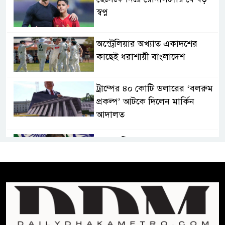
স্বপ্ন
অস্ট্রেলিয়ার অখ্যাত একাদশের
কাছেই ধরাশায়ী বাংলাদেশ
ট্রাম্পের ৪০ কোটি ডলারের ‘বলরুম
প্রকল্প’ আটকে দিলেন মার্কিন
আদালত
শেখ হাসিনার বক্তব্যে ভারতের
সমর্থন নেই : রণধীর জয়সওয়াল
শেখ হাসিনা দেশে ফিরে আসুক,
গণহত্যার দায়ে কারাগারে যাক :
আইনমন্ত্রী