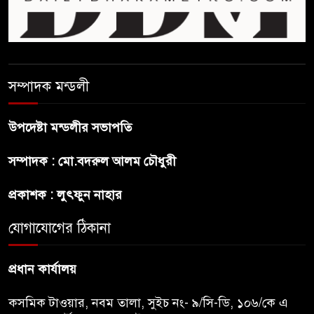
বিলুপ্ত হচ্ছে র‍্যাব,নতুন বাহিনী
‘স্পেশাল রেসপন্স ব্যাটালিয়ন’
শেখ হাসিনা প্রসঙ্গে ভারতের ভূমিকা
সম্পাদক মন্ডলী
নিয়ে বাংলাদেশের ক্ষুব্ধ প্রতিক্রিয়া
উপদেষ্টা মন্ডলীর সভাপতি
বাংলাদেশে আইএস আইয়ের অবাধ
সম্পাদক : মো.বদরুল আলম চৌধুরী
সুযোগ পাওয়ার অভিযোগ ভিত্তিহীন
বললো পাকিস্তান
প্রকাশক : লুৎফুন নাহার
সাকিবকে সমর্থন করায় অনুতপ্ত
যোগাযোগের ঠিকানা
আসিফ আকবর ক্ষমা চাইলেন
প্রধান কার্যালয়
কসমিক টাওয়ার, নবম তালা, সুইচ নং- ৯/সি-ডি, ১০৬/কে এ