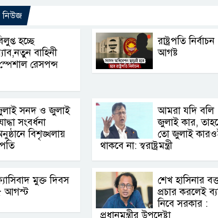
ো নিউজ
িলুপ্ত হচ্ছে
রাষ্ট্রপতি নির্বাচ
‍্যাব,নতুন বাহিনী
আগষ্ট
স্পেশাল রেসপন্স
ুলাই সনদ ও জুলাই
আমরা যদি বলি
োদ্ধা সংবর্ধনা
জুলাই কার, তাহ
নুষ্ঠানে বিশৃঙ্খলায়
তো জুলাই কারও
ট্রপতি
থাকবে না: স্বরাষ্ট্রমন্ত্রী
্যাসিবাদ মুক্ত দিবস
শেখ হাসিনার বক্ত
৫ আগস্ট
প্রচার করলেই ব্যব
নিবে সরকার :
প্রধানমন্ত্রীর উপদেষ্টা