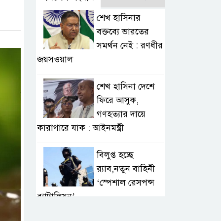
শেখ হাসিনার
বক্তব্যে ভারতের
সমর্থন নেই : রণধীর
জয়সওয়াল
শেখ হাসিনা দেশে
ফিরে আসুক,
গণহত্যার দায়ে
কারাগারে যাক : আইনমন্ত্রী
বিলুপ্ত হচ্ছে
র‍্যাব,নতুন বাহিনী
‘স্পেশাল রেসপন্স
ব্যাটালিয়ন’