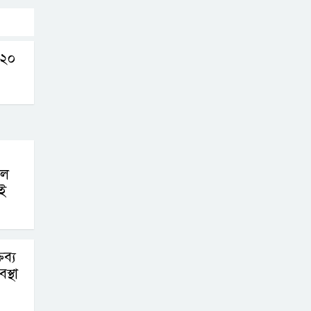
পদক শুন্যতা
ঘুচানোর আক্ষেপে
বাংলাদেশ
ন ২০
প্রথম শ্রেণি ছাড়া
অন্য সব শ্রেণিতে
হবে ভর্তি পরীক্ষা:
শিক্ষা মন্ত্রণালয়
লে
কাউকে অসম্মান
ই
করতে নয়, জনগনের
অধিকার আদায়ে
এসেছিঃ জামাতের আমির
ব্য
রাষ্ট্রপতি নির্বাচন ২০
স্থা
আগষ্ট