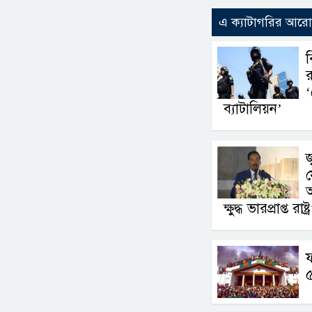
এ ক্যাটাগরির আর
ব
র
‘
ব্যাটালিয়ন’
জ
য
অ
ক্ষুদ্ধ ভারপ্রাপ্ত রাষ্
ফ