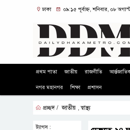
ঢাকা
০৯:১৫ পূর্বাহ্ন, শনিবার, ০৮ অগাস্
প্রথম পাতা
জাতীয়
রাজনীতি
আর্ন্তজাতি
নগর মহানগর
শিক্ষা
প্রশাসন
প্রচ্ছদ /
জাতীয়
স্বাস্থ্য
,
ট্যাগস :