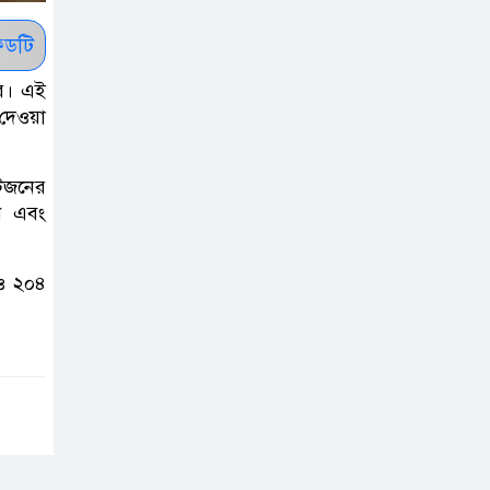
শেখ হাসিনা প্রসঙ্গে
ভারতের ভূমিকা
ডটি
নিয়ে বাংলাদেশের
তর। এই
ক্ষুব্ধ প্রতিক্রিয়া
 দেওয়া
বাংলাদেশে আইএস
আটজনের
আইয়ের অবাধ
ন এবং
সুযোগ পাওয়ার
অভিযোগ ভিত্তিহীন বললো পাকিস্তান
 ও ২০৪
সাকিবকে সমর্থন
করায় অনুতপ্ত
আসিফ আকবর ক্ষমা
চাইলেন
কমনওয়েথ গেমসে