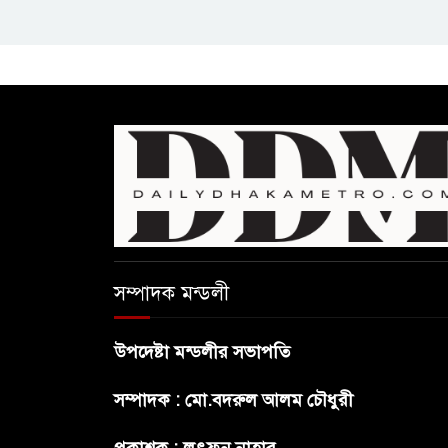
সম্পাদক মন্ডলী
উপদেষ্টা মন্ডলীর সভাপতি
সম্পাদক : মো.বদরুল আলম চৌধুরী
প্রকাশক : লুৎফুন নাহার