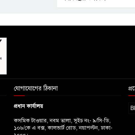
যোগাযোগের ঠিকানা
প্
প্রধান কার্যালয়
B
কসমিক টাওয়ার, নবম তালা, সুইচ নং- ৯/সি-ডি,
১০৬/কে এ বক্স, কালভার্ট রোড, নয়াপল্টন, ঢাকা-
১০০০।